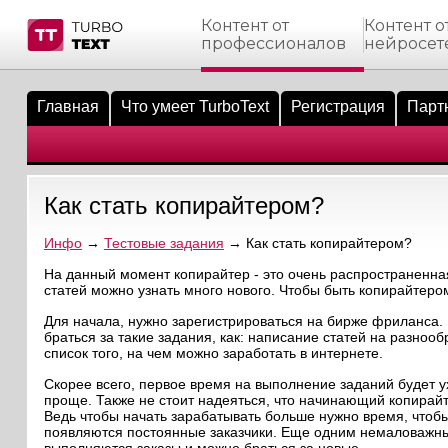
Контент от
Контент о
профессионалов
нейросет
тнёрам
Q.
ые сообщения
 заказчик
Главная
Что умеет TurboText
Регистрация
Парт
мо-материалы
тистика биржи
ск по форуму
 исполнитель
аккаунты
ые пользователи
Как стать копирайтером?
мой эфир
Инфо
→
Тестовые задания
→ Как стать копирайтером?
лама на сайте
На данный момент копирайтер - это очень распространенная
статей можно узнать много нового. Чтобы быть копирайтером
ск пользователей
Для начала, нужно зарегистрироваться на бирже фриланса. 
браться за такие задания, как: написание статей на разноо
список того, на чем можно заработать в интернете.
Скорее всего, первое время на выполнение заданий будет ухо
проще. Также не стоит надеяться, что начинающий копирайте
Ведь чтобы начать зарабатывать больше нужно время, чтобы
появляются постоянные заказчики. Еще одним немаловажным