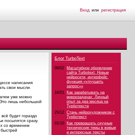
Вход
или
регистрация
Блог TurboText
09/02
Масштабное обновление
сайта Turbotext: Новые
нейросети, интерфейс,
функция «улучшить
оцессе написания
запрос»»
ать свои мысли.
16/01
Как зарабатывать на
затем уже можно
микрозадачах: Личный
д. Это лишь небольшой
опыт за два месяца на
Турботексте
25/12
Стань нейрохудожником с
 всё будет гораздо
Турботекст
ьи посыпятся сразу.
01/10
Как превращать скучные
их со временем
технические темы в живые
 быстрей
и интересные тексты