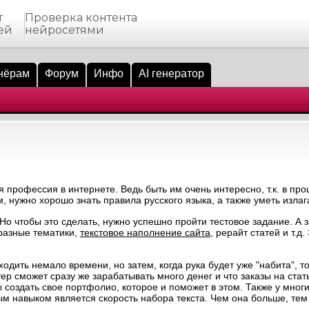
т
Проверка контента
ей
нейросетями
нёрам
Форум
Инфо
AI генератор
 профессия в интернете. Ведь быть им очень интересно, т.к. в пр
, нужно хорошо знать правила русского языка, а также уметь излаг
Но чтобы это сделать, нужно успешно пройти тестовое задание. А 
бразные тематики,
текстовое наполнение сайта
, рерайт статей и т.
дить немало времени, но затем, когда рука будет уже "набита", то
р сможет сразу же зарабатывать много денег и что заказы на стат
 создать свое портфолио, которое и поможет в этом. Также у мног
 навыком является скорость набора текста. Чем она больше, тем