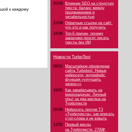
25/09
Влияние SEO на структуру
текста: баланс между
ушой к каждому
продвижением и
читабельностью
22/09
Обратные ссылки на сайт:
что это и как получить
16/06
Топ-5 причин, почему
заказчики просят писать
тексты без ИИ
Новости TurboText
09/02
Масштабное обновление
сайта Turbotext: Новые
нейросети, интерфейс,
функция «улучшить
запрос»»
16/01
Как зарабатывать на
микрозадачах: Личный
опыт за два месяца на
Турботексте
05/06
Нейросеть против ТЗ
«Турботекста»: как вписать
стоп-слова и не взвыть
12/02
Первый месяц
на Турботексте: 2700₽,