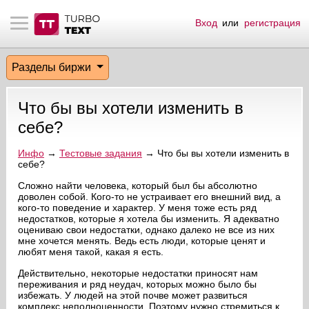
Вход
или
регистрация
тнёрам
Q.
ые сообщения
 заказчик
Разделы биржи
мо-материалы
тистика биржи
ск по форуму
 исполнитель
Что бы вы хотели изменить в
аккаунты
ые пользователи
себе?
мой эфир
Инфо
→
Тестовые задания
→ Что бы вы хотели изменить в
себе?
лама на сайте
Сложно найти человека, который был бы абсолютно
доволен собой. Кого-то не устраивает его внешний вид, а
кого-то поведение и характер. У меня тоже есть ряд
недостатков, которые я хотела бы изменить. Я адекватно
ск пользователей
оцениваю свои недостатки, однако далеко не все из них
мне хочется менять. Ведь есть люди, которые ценят и
любят меня такой, какая я есть.
Действительно, некоторые недостатки приносят нам
переживания и ряд неудач, которых можно было бы
избежать. У людей на этой почве может развиться
комплекс неполноценности. Поэтому нужно стремиться к