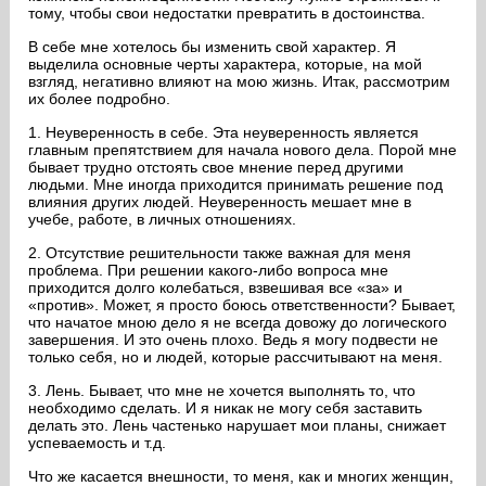
тому, чтобы свои недостатки превратить в достоинства.
В себе мне хотелось бы изменить свой характер. Я
выделила основные черты характера, которые, на мой
взгляд, негативно влияют на мою жизнь. Итак, рассмотрим
их более подробно.
1. Неуверенность в себе. Эта неуверенность является
главным препятствием для начала нового дела. Порой мне
бывает трудно отстоять свое мнение перед другими
людьми. Мне иногда приходится принимать решение под
влияния других людей. Неуверенность мешает мне в
учебе, работе, в личных отношениях.
2. Отсутствие решительности также важная для меня
проблема. При решении какого-либо вопроса мне
приходится долго колебаться, взвешивая все «за» и
«против». Может, я просто боюсь ответственности? Бывает,
что начатое мною дело я не всегда довожу до логического
завершения. И это очень плохо. Ведь я могу подвести не
только себя, но и людей, которые рассчитывают на меня.
3. Лень. Бывает, что мне не хочется выполнять то, что
необходимо сделать. И я никак не могу себя заставить
делать это. Лень частенько нарушает мои планы, снижает
успеваемость и т.д.
Что же касается внешности, то меня, как и многих женщин,