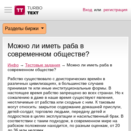
Вход
или
регистрация
тнёрам
Q.
ые сообщения
 заказчик
Разделы биржи
мо-материалы
тистика биржи
ск по форуму
 исполнитель
Можно ли иметь раба в
аккаунты
ые пользователи
современном обществе?
мой эфир
Инфо
→
Тестовые задания
→ Можно ли иметь раба в
современном обществе?
лама на сайте
Рабство существовало с доисторических времён в
различных цивилизациях, в большинстве случаев
принимая те или иные институциональные формы. В
настоящее время рабство запрещено во всех странах. Но к
ск пользователей
сожалению в даже в наше время существуют явления,
неотличимые от рабства или сходные с ним. К таковым
могут относить: закрытое содержание домашней прислуги,
детей-солдат, торговлю людьми, передачу детей и
подростков в целях эксплуатации и насильственный брак. В
соответствии с таким подходом, в современном мире на
рабском положении находится, по разным оценкам, от 20
до 36 млн человек.