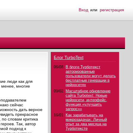
Вход
или
регистрация
Блог TurboText
06/08
В блоге Турботекст
авторизованные
пользователи могут делать
бесплатные генерации в
кие люди как для
нейросетях
е менее, многие
09/02
Масштабное обновление
сайта Turbotext: Новые
реподавателем
нейросети, интерфейс,
функция «улучшить
нако сейчас
запрос»»
можность дать верное
 увидеть прекрасное
16/01
Как зарабатывать на
, по словам критика
микрозадачах: Личный
героев. Так, автор
опыт за два месяца на
 мой подход к
Турботексте