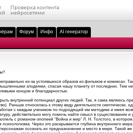
т
Проверка контента
ей
нейросетями
нёрам
Форум
Инфо
AI генератор
ем?
еправильно из-за устоявшихся образов из фильмов и комиксах. Та
 вымышленными злодеями, спасая нашу планету от последних. Тем н
стливыми концом и благодарностью.
крыть внутренний потенциал других людей. Так, я сама являюсь п
). Раньше относилась к этому виду деятельности скептически, од
работая с каждым учеником по подходящей им методике и имея воз
ратуру, действительно могу помочь найти смысл в существовании и
раллель с романом-эпопеей “Война и мир” Л. Н. Толстого, в котором
м психологизма. Через это раскрывается глубина внутреннего мира 
персонажам осознать их предназначение и место в мире. Такой же