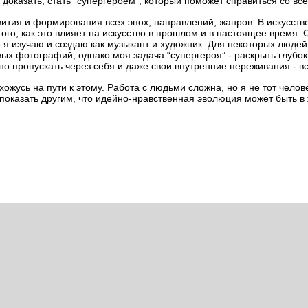
о доказать, стать “супергероем”, который поможет справиться со вс
звития и формирования всех эпох, направлений, жанров. В искусств
го, как это влияет на искусство в прошлом и в настоящее время. 
о я изучаю и создаю как музыкант и художник. Для некоторых людей
вых фотографий, однако моя задача “супергероя” - раскрыть глубо
но пропускать через себя и даже свои внутренние переживания - в
хожусь на пути к этому. Работа с людьми сложна, но я не тот челове
 показать другим, что идейно-нравственная эволюция может быть в 