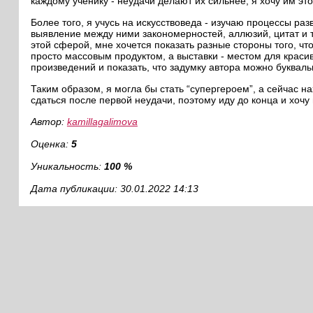
каждому ученику - неудачи делают их сильнее, я хочу им эт
Более того, я учусь на искусствоведа - изучаю процессы ра
выявление между ними закономерностей, аллюзий, цитат и то
этой сферой, мне хочется показать разные стороны того, чт
просто массовым продуктом, а выставки - местом для краси
произведений и показать, что задумку автора можно букваль
Таким образом, я могла бы стать “супергероем”, а сейчас на
сдаться после первой неудачи, поэтому иду до конца и хочу
Автор:
kamillagalimova
Оценка:
5
Уникальность:
100 %
Дата публикации: 30.01.2022 14:13