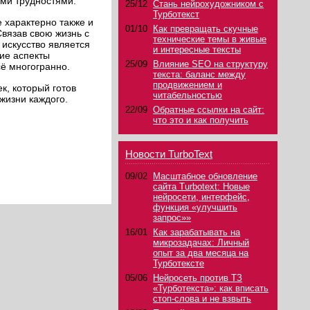
еми трудностями.
25/12
Стань нейрохудожником с
Турботекст
е характерно также и
01/10
Как превращать скучные
Связав свою жизнь с
технические темы в живые
 искусство является
и интересные тексты
кие аспекты
25/09
Влияние SEO на структуру
сё многогранно.
текста: баланс между
продвижением и
к, который готов
читабельностью
жизни каждого.
22/09
Обратные ссылки на сайт:
что это и как получить
Новости TurboText
09/02
Масштабное обновление
сайта Turbotext: Новые
нейросети, интерфейс,
функция «улучшить
запрос»»
16/01
Как зарабатывать на
микрозадачах: Личный
опыт за два месяца на
Турботексте
05/06
Нейросеть против ТЗ
«Турботекста»: как вписать
стоп-слова и не взвыть