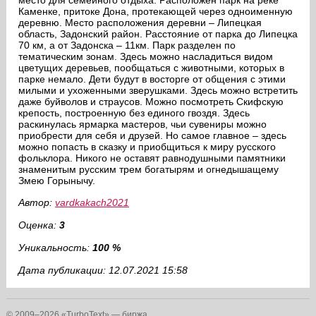
место для семейного отдыха. Расположен парк на реке
Каменке, притоке Дона, протекающей через одноименную
деревню. Место расположения деревни – Липецкая
область, Задонский район. Расстояние от парка до Липецка
70 км, а от Задонска – 11км. Парк разделен по
тематическим зонам. Здесь можно насладиться видом
цветущих деревьев, пообщаться с животными, которых в
парке немало. Дети будут в восторге от общения с этими
милыми и ухоженными зверушками. Здесь можно встретить
даже буйволов и страусов. Можно посмотреть Скифскую
крепость, построенную без единого гвоздя. Здесь
раскинулась ярмарка мастеров, чьи сувениры можно
приобрести для себя и друзей. Но самое главное – здесь
можно попасть в сказку и приобщиться к миру русского
фольклора. Никого не оставят равнодушными памятники
знаменитым русским трем богатырям и огнедышащему
Змею Горынычу.
Автор:
vardkakach2021
Оценка:
3
Уникальность:
100 %
Дата публикации: 12.07.2021 15:58
© 2009–2026 «TurboText» — биржа