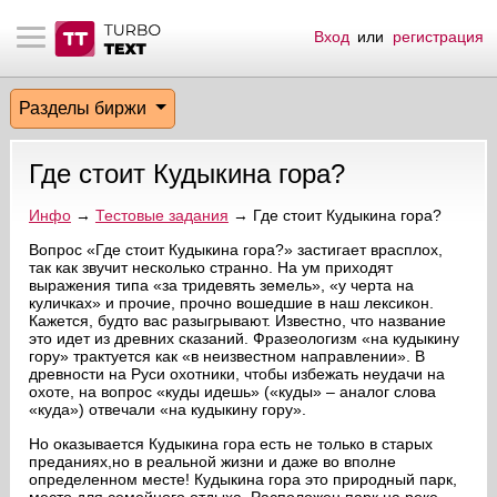
Вход
или
регистрация
тнёрам
Q.
ые сообщения
 заказчик
Разделы биржи
мо-материалы
тистика биржи
ск по форуму
 исполнитель
Где стоит Кудыкина гора?
аккаунты
ые пользователи
Инфо
→
Тестовые задания
→ Где стоит Кудыкина гора?
мой эфир
Вопрос «Где стоит Кудыкина гора?» застигает врасплох,
так как звучит несколько странно. На ум приходят
выражения типа «за тридевять земель», «у черта на
лама на сайте
куличках» и прочие, прочно вошедшие в наш лексикон.
Кажется, будто вас разыгрывают. Известно, что название
это идет из древних сказаний. Фразеологизм «на кудыкину
ск пользователей
гору» трактуется как «в неизвестном направлении». В
древности на Руси охотники, чтобы избежать неудачи на
охоте, на вопрос «куды идешь» («куды» – аналог слова
«куда») отвечали «на кудыкину гору».
Но оказывается Кудыкина гора есть не только в старых
преданиях,но в реальной жизни и даже во вполне
определенном месте! Кудыкина гора это природный парк,