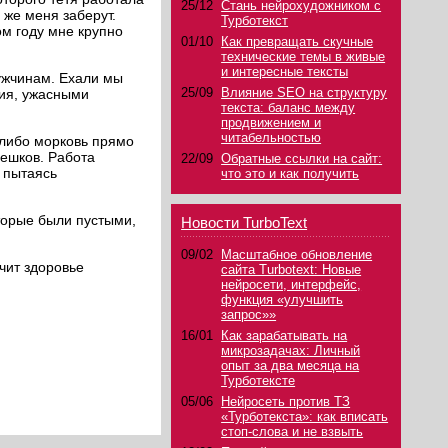
25/12
Стань нейрохудожником с
 же меня заберут.
Турботекст
ом году мне крупно
01/10
Как превращать скучные
технические темы в живые
и интересные тексты
мужчинам. Ехали мы
25/09
Влияние SEO на структуру
ния, ужасными
текста: баланс между
продвижением и
читабельностью
 либо морковь прямо
мешков. Работа
22/09
Обратные ссылки на сайт:
е пытаясь
что это и как получить
оторые были пустыми,
Новости TurboText
09/02
Масштабное обновление
чит здоровье
сайта Turbotext: Новые
нейросети, интерфейс,
функция «улучшить
запрос»»
16/01
Как зарабатывать на
микрозадачах: Личный
опыт за два месяца на
Турботексте
05/06
Нейросеть против ТЗ
«Турботекста»: как вписать
стоп-слова и не взвыть