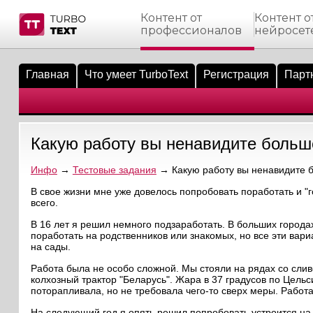
Контент от
Контент о
профессионалов
нейросет
тнёрам
Q.
ые сообщения
 заказчик
Главная
Что умеет TurboText
Регистрация
Парт
мо-материалы
тистика биржи
ск по форуму
 исполнитель
аккаунты
ые пользователи
Какую работу вы ненавидите больш
мой эфир
Инфо
→
Тестовые задания
→ Какую работу вы ненавидите б
лама на сайте
В свое жизни мне уже довелось попробовать поработать и "г
всего.
ск пользователей
В 16 лет я решил немного подзаработать. В больших города
поработать на родственников или знакомых, но все эти вари
на сады.
Работа была не особо сложной. Мы стояли на рядах со сли
колхозный трактор "Беларусь". Жара в 37 градусов по Цельс
поторапливала, но не требовала чего-то сверх меры. Работ
На следующий год я опять решил попробовать устроится на с