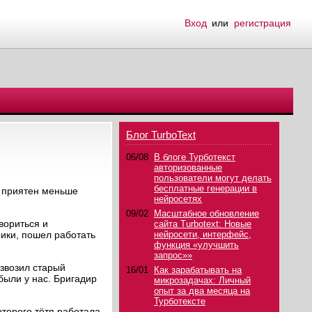
Вход
или
регистрация
Блог TurboText
06/08
В блоге Турботекст
авторизованные
пользователи могут делать
бесплатные генерации в
ня приятен меньше
нейросетях
09/02
Масштабное обновление
вориться и
сайта Turbotext: Новые
ники, пошел работать
нейросети, интерфейс,
функция «улучшить
запрос»»
звозил старый
16/01
Как зарабатывать на
были у нас. Бригадир
микрозадачах: Личный
опыт за два месяца на
Турботексте
оторого тётя работала