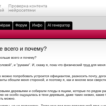
т
Проверка контента
ей
нейросетями
нёрам
Форум
Инфо
AI генератор
е всего и почему?
ольше всего и почему?
оловой", и "руками". И, скажу я, пока что физический труд для ме
х можно попробовать устроится официантом, разносить почту, дого
анты обошли меня стороной, и поэтому я, как и многие мои сверст
вовыми деревьями и собирали плоды в ящики, которые по рядом ра
ию не особо ощущалась в тени деревьев, даже таких низких, какие 
ать можно.
ливы, но не получилось. Тогда мне под руку попался мой друг, у к