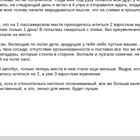
ь, на следующий день я встал в 4 утра и отправился ждать, когда
 в мою голову начали закрадываться мысли, что на сливах в прошл
к, что на 1 пассажирском месте приходилось ютиться 2 взрослым 
таю только 1 день! В попытках смириться с этими, без преувеличе
ехали на место.
ган, бегающие по полю дети, крадущие у тебя либо пустые мешки,
 твои соседи, отсутствие организованности и поставок все тех же 
ригадиры, которые стояли в стороне, болтали и лузгали семечки, н
й на поле хаос.
й автобус, только теперь места в нем стало еще меньше. Ведра, к
илось ютиться не 2, а уже 3 взрослым мужчинам.
д, хоть и относительно неплохо оплачиваемый, все же больше кале
ственный, и это, лично для меня, будет лучше.