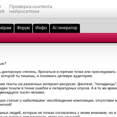
т
Проверка контента
ей
нейросетями
нёрам
Форум
Инфо
AI генератор
тью?
 докторскую степень, бросаться в горячие точки или преследовать
по которой ты пишешь, и понимать целевую аудиторию.
кие тексты на различных интернет-ресурсах: фентези, "попаданцы
 идеи тонули в тонне ошибок и литературных опусов. А в то же врем
венадцати тысяч человек.
шую статью о наболевшем: несоблюдении композиции, отсутствии 
оятной!
ных людей, которые не только согласились с моим мнением, но и
и не счастье для писателя, когда его слышат?