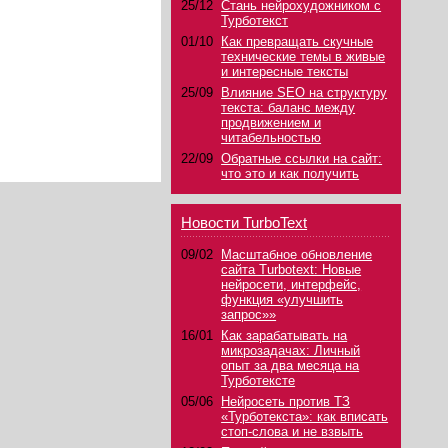
25/12
Стань нейрохудожником с
Турботекст
.
01/10
Как превращать скучные
технические темы в живые
и интересные тексты
25/09
Влияние SEO на структуру
текста: баланс между
продвижением и
читабельностью
22/09
Обратные ссылки на сайт:
что это и как получить
Новости TurboText
09/02
Масштабное обновление
сайта Turbotext: Новые
нейросети, интерфейс,
функция «улучшить
запрос»»
16/01
Как зарабатывать на
микрозадачах: Личный
опыт за два месяца на
Турботексте
05/06
Нейросеть против ТЗ
«Турботекста»: как вписать
стоп-слова и не взвыть