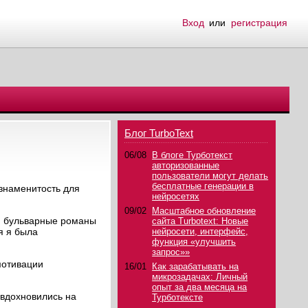
Вход
или
регистрация
Блог TurboText
06/08
В блоге Турботекст
авторизованные
пользователи могут делать
бесплатные генерации в
 знаменитость для
нейросетях
09/02
Масштабное обновление
", бульварные романы
сайта Turbotext: Новые
я я была
нейросети, интерфейс,
функция «улучшить
запрос»»
мотивации
16/01
Как зарабатывать на
микрозадачах: Личный
опыт за два месяца на
 вдохновились на
Турботексте