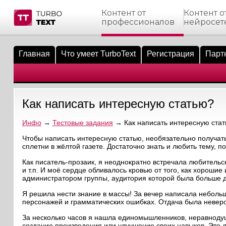
Контент от
Контент о
профессионалов
нейросет
тнёрам
Q.
ые сообщения
 заказчик
Главная
Что умеет TurboText
Регистрация
Парт
мо-материалы
тистика биржи
ск по форуму
 исполнитель
аккаунты
ые пользователи
Как написать интересную статью?
мой эфир
Инфо
→
Тестовые задания
→ Как написать интересную ста
лама на сайте
Чтобы написать интересную статью, необязательно получать
сплетни в жёлтой газете. Достаточно знать и любить тему, 
ск пользователей
Как писатель-прозаик, я неоднократно встречала любительс
и т.п. И моё сердце обливалось кровью от того, как хорошие
администратором группы, аудитория которой была больше д
Я решила нести знание в массы! За вечер написала неболь
персонажей и грамматических ошибках. Отдача была невер
За несколько часов я нашла единомышленников, неравнодуш
создание произведения или улучшение своих навыков. Это л