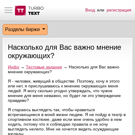
Вход
или
регистрация
тнёрам
Q.
ые сообщения
 заказчик
Разделы биржи
мо-материалы
тистика биржи
ск по форуму
 исполнитель
Насколько для Вас важно мнение
аккаунты
ые пользователи
окружающих?
мой эфир
Инфо
→
Тестовые задания
→ Насколько для Вас важно
мнение окружающих?
лама на сайте
Я - человек, живущий в обществе. Поэтому, хочу я этого
или нет, я прислушиваюсь к мнению окружающих меня
людей. Я могу сколько угодно утверждать, что чужое
мнение для меня неважно, но будет ли это утверждение
ск пользователей
правдиво?
Я стараюсь выглядеть так, чтобы нравиться
встречающимся в моей жизни людям. Я не пойду в театр в
спортивном костюме, даже если мне очень удобно в нем
ходить, потому что я соблюдаю правила и не хочу
выглядеть нелепо. Мне не хочется видеть осуждающие
взгляды.