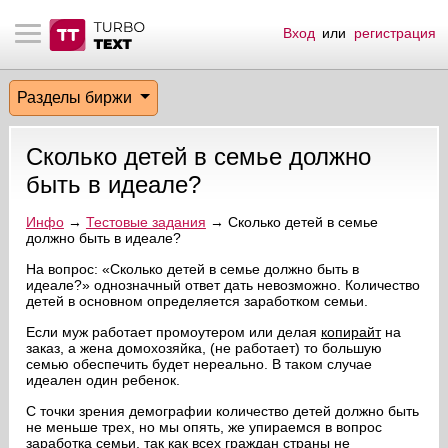
Вход
или
регистрация
тнёрам
Q.
ые сообщения
 заказчик
Разделы биржи
мо-материалы
тистика биржи
ск по форуму
 исполнитель
Сколько детей в семье должно
аккаунты
ые пользователи
быть в идеале?
мой эфир
Инфо
→
Тестовые задания
→ Сколько детей в семье
должно быть в идеале?
лама на сайте
На вопрос: «Сколько детей в семье должно быть в
идеале?» однозначный ответ дать невозможно. Количество
детей в основном определяется заработком семьи.
ск пользователей
Если муж работает промоутером или делая
копирайт
на
заказ, а жена домохозяйка, (не работает) то большую
семью обеспечить будет нереально. В таком случае
идеален один ребенок.
С точки зрения демографии количество детей должно быть
не меньше трех, но мы опять, же упираемся в вопрос
заработка семьи, так как всех граждан страны не