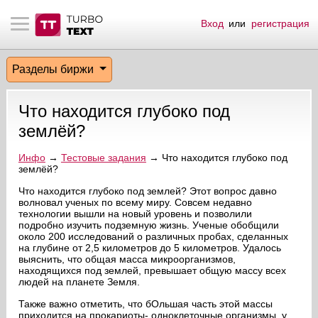
Вход
или
регистрация
тнёрам
Q.
ые сообщения
 заказчик
Разделы биржи
мо-материалы
тистика биржи
ск по форуму
 исполнитель
Что находится глубоко под
аккаунты
ые пользователи
землёй?
мой эфир
Инфо
→
Тестовые задания
→ Что находится глубоко под
землёй?
лама на сайте
Что находится глубоко под землей? Этот вопрос давно
волновал ученых по всему миру. Совсем недавно
технологии вышли на новый уровень и позволили
подробно изучить подземную жизнь. Ученые обобщили
ск пользователей
около 200 исследований о различных пробах, сделанных
на глубине от 2,5 километров до 5 километров. Удалось
выяснить, что общая масса микроорганизмов,
находящихся под землей, превышает общую массу всех
людей на планете Земля.
Также важно отметить, что бОльшая часть этой массы
приходится на прокариоты- одноклеточные организмы, у