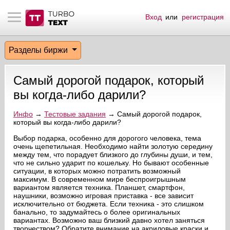
Вход
или
регистрация
тнёрам
Q.
ые сообщения
 заказчик
Разделы биржи
мо-материалы
тистика биржи
ск по форуму
 исполнитель
Самый дорогой подарок, который
аккаунты
ые пользователи
вы когда-либо дарили?
мой эфир
Инфо
→
Тестовые задания
→ Самый дорогой подарок,
который вы когда-либо дарили?
лама на сайте
Выбор подарка, особенно для дорогого человека, тема
очень щепетильная. Необходимо найти золотую середину
между тем, что порадует близкого до глубины души, и тем,
что не сильно ударит по кошельку. Но бывают особенные
ск пользователей
ситуации, в которых можно потратить возможный
максимум. В современном мире беспроигрышным
вариантом является техника. Планшет, смартфон,
наушники, возможно игровая приставка - все зависит
исключительно от бюджета. Если техника - это слишком
банально, то задумайтесь о более оригинальных
вариантах. Возможно ваш близкий давно хотел заняться
творчеством? Обратите внимание на акриловые краски и