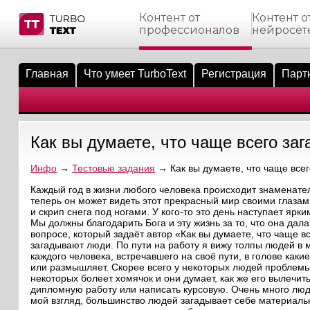
Контент от
Контент о
профессионалов
нейросет
тнёрам
Q.
ые сообщения
 заказчик
Главная
Что умеет TurboText
Регистрация
Парт
мо-материалы
тистика биржи
ск по форуму
 исполнитель
аккаунты
ые пользователи
Как вы думаете, что чаще всего за
мой эфир
Инфо
→
Тестовые задания
→ Как вы думаете, что чаще всег
лама на сайте
Каждый год в жизни любого человека происходит знаменатель
теперь он может видеть этот прекрасный мир своими глазам
и скрип снега под ногами. У кого-то это день наступает яр
ск пользователей
Мы должны благодарить Бога и эту жизнь за то, что она дал
вопросе, который задаёт автор «Как вы думаете, что чаще вс
загадывают люди. По пути на работу я вижу толпы людей в м
каждого человека, встречавшего на своё пути, в голове как
или размышляет. Скорее всего у некоторых людей проблемы с
некоторых болеет хомячок и они думает, как же его вылечить
дипломную работу или написать курсовую. Очень много люде
мой взгляд, большинство людей загадывает себе материальны