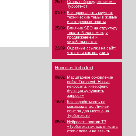
25/12
Стань нейрохудожником с
Турботекст
01/10
Как превращать скучные
технические темы в живые
и интересные тексты
25/09
Влияние SEO на структуру
текста: баланс между
продвижением и
читабельностью
22/09
Обратные ссылки на сайт:
что это и как получить
Новости TurboText
09/02
Масштабное обновление
сайта Turbotext: Новые
нейросети, интерфейс,
функция «улучшить
запрос»»
16/01
Как зарабатывать на
микрозадачах: Личный
опыт за два месяца на
Турботексте
05/06
Нейросеть против ТЗ
«Турботекста»: как вписать
стоп-слова и не взвыть