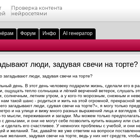
т
Проверка контента
ей
нейросетями
нёрам
Форум
Инфо
AI генератор
гадывают люди, задувая свечи на торте?
о загадывают люди, задувая свечи на торте?
ный день. В этот день человеку подарили жизнь, сделали его в ра
и, ощущать тепло солнышка и лёгкий верчений ветерок, слушать эт
ким, солнечным, летним утром, а у кого-то морозным, снежным и не
а нам такой шанс - родиться и жить на этой огромной, прекрасной з
его загадывают люди, сдувая свечи на торте?», я могу только пред
етро и на улице и вижу много разных выражений лица и взглядов. С
ие-то мысли, переживания и загадки. Мы можем только предполагать
 деньгами, и они не могут себе позволить купить машину или съез
 и сделать его счастливее. У немногих проблемы с учебой, и они не
й и желаний. Так, давайте же уже ответим на вопроси поставленн
е желания, задувая свечи на торте, ведь у них нет средств, чтоб