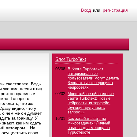
Вход
или
регистрация
Блог TurboText
06/08
В блоге Турботекст
авторизованные
пользователи могут делать
бесплатные генерации в
зы счастливее. Ведь
нейросетях
и звонкие песни птиц
вероятно красивым.
09/02
Масштабное обновление
емле. Говорю о
сайта Turbotext: Новые
нейросети, интерфейс,
положить, что же
функция «улучшить
разу видно, что у
запрос»»
, о чем же он думает
дить за границу. У
16/01
Как зарабатывать на
 знают, как им сдать
микрозадачах: Личный
ый автодром... На
опыт за два месяца на
Турботексте
ы осуществить свою