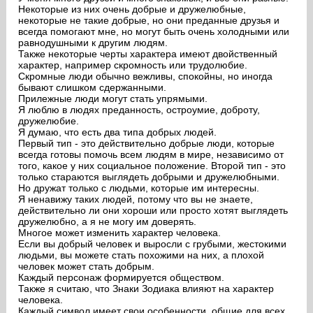
Некоторые из них очень добрые и дружелюбные,
некоторые не такие добрые, но они преданные друзья и
всегда помогают мне, но могут быть очень холодными или
равнодушными к другим людям.
Также некоторые черты характера имеют двойственный
характер, например скромность или трудолюбие.
Скромные люди обычно вежливы, спокойны, но иногда
бывают слишком сдержанными.
Прилежные люди могут стать упрямыми.
Я люблю в людях преданность, остроумие, доброту,
дружелюбие.
Я думаю, что есть два типа добрых людей.
Первый тип - это действительно добрые люди, которые
всегда готовы помочь всем людям в мире, независимо от
того, какое у них социальное положение. Второй тип - это
только стараются выглядеть добрыми и дружелюбными.
Но дружат только с людьми, которые им интересны.
Я ненавижу таких людей, потому что вы не знаете,
действительно ли они хороши или просто хотят выглядеть
дружелюбно, а я не могу им доверять.
Многое может изменить характер человека.
Если вы добрый человек и выросли с грубыми, жестокими
людьми, вы можете стать похожими на них, а плохой
человек может стать добрым.
Каждый персонаж формируется обществом.
Также я считаю, что Знаки Зодиака влияют на характер
человека.
Каждый символ имеет свои особенности, общие для всех