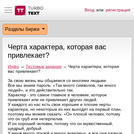
Вход
или
регистрация
тнёрам
Q.
ые сообщения
 заказчик
Разделы биржи
мо-материалы
тистика биржи
ск по форуму
 исполнитель
Черта характера, которая вас
аккаунты
ые пользователи
привлекает?
мой эфир
Инфо
→
Тестовые задания
→ Черта характера, которая
вас привлекает?
лама на сайте
За свою жизнь мы общаемся со многими людьми.
Все мы знаем пароль: «Так много символов, так много
людей», и это действительно так.
Характер - это самое главное в человеке, которое
ск пользователей
привлекает или не привлекает других людей.
У каждого из нас есть свои хорошие и плохие черты
характера, но некоторые из них выходят на первый план,
поэтому мы можем сказать: «Он плохой человек, потому
что он груб или нетерпелив.
И он хороший человек, потому что он мужественный,
щедрый, добрый.
У меня много друзей и много знакомых, и все они разные.