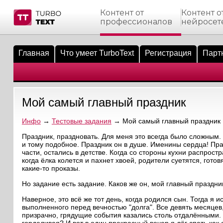
Контент от
Контент о
профессионалов
нейросет
тнёрам
Q.
ые сообщения
 заказчик
Главная
Что умеет TurboText
Регистрация
Парт
мо-материалы
тистика биржи
ск по форуму
 исполнитель
аккаунты
ые пользователи
Мой самый главный праздник
мой эфир
Инфо
→
Тестовые задания
→ Мой самый главный праздник
лама на сайте
Праздник, праздновать. Для меня это всегда было сложным
и тому подобное. Праздник он в душе. Именины сердца! Пра
части, остались в детстве. Когда со стороны кухни распрост
ск пользователей
когда ёлка колется и пахнет хвоей, родители суетятся, гото
какие-то проказы.
Но задание есть задание. Каков же он, мой главный праздн
Наверное, это всё же тот день, когда родился сын. Тогда я
выполненного перед вечностью "долга". Все девять месяцев,
призрачно, грядущие события казались столь отдалёнными. В