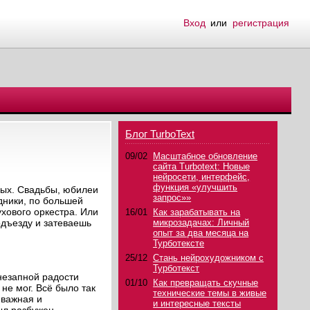
Вход
или
регистрация
Блог TurboText
09/02
Масштабное обновление
сайта Turbotext: Новые
нейросети, интерфейс,
функция «улучшить
ных. Свадьбы, юбилеи
запрос»»
дники, по большей
ухового оркестра. Или
16/01
Как зарабатывать на
подъезду и затеваешь
микрозадачах: Личный
опыт за два месяца на
Турботексте
25/12
Стань нейрохудожником с
Турботекст
внезапной радости
01/10
Как превращать скучные
не мог. Всё было так
технические темы в живые
 важная и
и интересные тексты