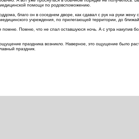
 обычно. А вот уже проснуться в обычном порядке не получилось. 
й медицинской помощи по родовспоможению.
ддома, благо он в соседнем дворе, как сдавал с рук на руки жену
 медицинского учреждения, по прилегающей территории, до ближай
не помню. Помню, что не спал оставшуюся ночь. А с утра накупив 
мя ощущение праздника возникло. Наверное, это ощущение было рас
главный праздник.