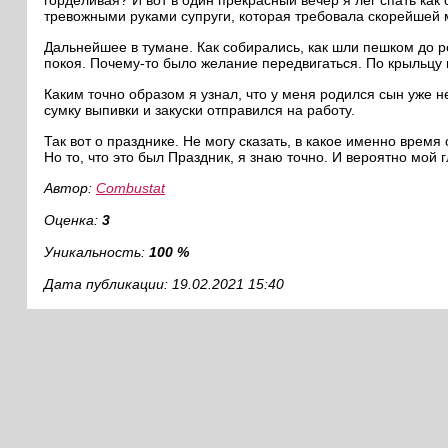
горделивая? И вот в один прекрасный вечер я лёг спать как
тревожными руками супруги, которая требовала скорейше
Дальнейшее в тумане. Как собирались, как шли пешком до ро
покоя. Почему-то было желание передвигаться. По крыльцу
Каким точно образом я узнал, что у меня родился сын уже 
сумку выпивки и закуски отправился на работу.
Так вот о празднике. Не могу сказать, в какое именно вре
Но то, что это был Праздник, я знаю точно. И вероятно мой 
Автор:
Combustat
Оценка:
3
Уникальность:
100 %
Дата публикации: 19.02.2021 15:40