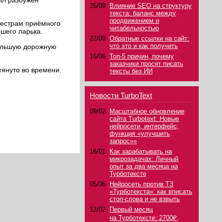
Был разбужен
25/09
Влияние SEO на структуру
текста: баланс между
продвижением и
 сестрам приёмного
читабельностью
шего ларька.
22/09
Обратные ссылки на сайт:
что это и как получить
большую дорожную
16/06
Топ-5 причин, почему
заказчики просят писать
тянуто во времени.
тексты без ИИ
Новости TurboText
09/02
Масштабное обновление
сайта Turbotext: Новые
нейросети, интерфейс,
функция «улучшить
запрос»»
16/01
Как зарабатывать на
микрозадачах: Личный
опыт за два месяца на
Турботексте
05/06
Нейросеть против ТЗ
«Турботекста»: как вписать
стоп-слова и не взвыть
12/02
Первый месяц
на Турботексте: 2700₽,