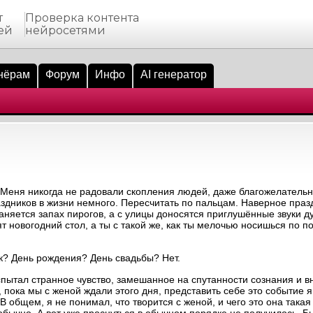
т
Проверка контента
ей
нейросетями
нёрам
Форум
Инфо
AI генератор
. Меня никогда не радовали скопления людей, даже благожелатель
здников в жизни немного. Пересчитать по пальцам. Наверное праз
раняется запах пирогов, а с улицы доносятся приглушённые звуки д
вят новогодний стол, а ты с такой же, как ты мелочью носишься по 
ик? День рождения? День свадьбы? Нет.
 испытал странное чувство, замешанное на спутанности сознания и 
 пока мы с женой ждали этого дня, представить себе это событие я 
 общем, я не понимал, что творится с женой, и чего это она такая