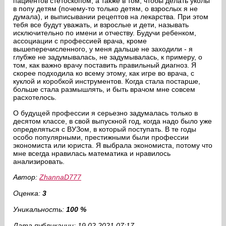
пациентов стетоскопом, а также в том, чтобы делать уколы
в попу детям (почему-то только детям, о взрослых я не
думала), и выписывании рецептов на лекарства. При этом
тебя все будут уважать, и взрослые и дети, называть
исключительно по имени и отчеству. Будучи ребенком,
ассоциации с профессией врача, кроме
вышеперечисленного, у меня дальше не заходили - я
глубже не задумывалась, не задумывалась, к примеру, о
том, как важно врачу поставить правильный диагноз. Я
скорее подходила ко всему этому, как игре во врача, с
куклой и коробкой инструментов. Когда стала постарше,
больше стала размышлять, и быть врачом мне совсем
расхотелось.
О будущей профессии я серьезно задумалась только в
десятом классе, в свой выпускной год, когда надо было уже
определяться с ВУЗом, в который поступать. В те годы
особо популярными, престижными были профессии
экономиста или юриста. Я выбрала экономиста, потому что
мне всегда нравилась математика и нравилось
анализировать.
Автор:
ZhannaD777
Оценка:
3
Уникальность:
100 %
Дата публикации: 19.02.2021 07:17