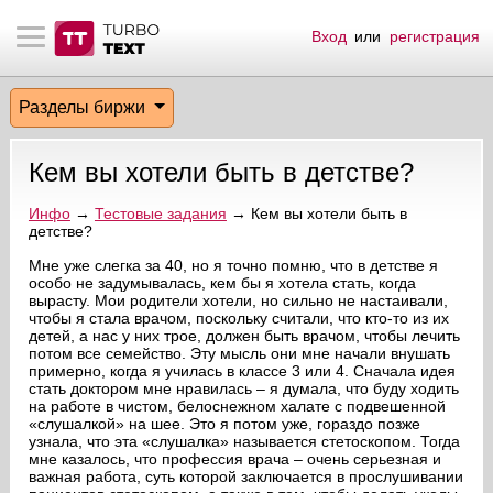
Вход
или
регистрация
тнёрам
Q.
ые сообщения
 заказчик
Разделы биржи
мо-материалы
тистика биржи
ск по форуму
 исполнитель
Кем вы хотели быть в детстве?
аккаунты
ые пользователи
Инфо
→
Тестовые задания
→ Кем вы хотели быть в
детстве?
мой эфир
Мне уже слегка за 40, но я точно помню, что в детстве я
особо не задумывалась, кем бы я хотела стать, когда
лама на сайте
вырасту. Мои родители хотели, но сильно не настаивали,
чтобы я стала врачом, поскольку считали, что кто-то из их
детей, а нас у них трое, должен быть врачом, чтобы лечить
ск пользователей
потом все семейство. Эту мысль они мне начали внушать
примерно, когда я училась в классе 3 или 4. Сначала идея
стать доктором мне нравилась – я думала, что буду ходить
на работе в чистом, белоснежном халате с подвешенной
«слушалкой» на шее. Это я потом уже, гораздо позже
узнала, что эта «слушалка» называется стетоскопом. Тогда
мне казалось, что профессия врача – очень серьезная и
важная работа, суть которой заключается в прослушивании