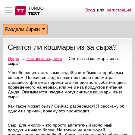
Вход
или
регистрация
тнёрам
Q.
ые сообщения
 заказчик
Разделы биржи
мо-материалы
тистика биржи
ск по форуму
 исполнитель
Снятся ли кошмары из-за сыра?
аккаунты
ые пользователи
Инфо
→
Тестовые задания
→ Снятся ли кошмары из-за
сыра?
мой эфир
У особо впечатлительных людей часто бывают проблемы
со сном. Плохие сны одолевают их после просмотра
лама на сайте
страшного фильма, пережитого неприятного события, дня,
проведенного на нервах, или же из-за продуктов питания.
Да-да. Оказывается, людям могут сниться кошмары из-за
ск пользователей
сыра.
Как такое может быть? Сейчас разберемся! Я расскажу об
одной из причин, почему это происходит.
Сыр. Для многих - это просто аппетитный молочный
продукт и ничего более. Но только не для людей,
страдающих трипофобией - боязнью скоплений небольших