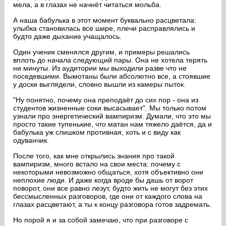
мела, а в глазах не начнёт читаться мольба.
А наша бабулька в этот момент буквально расцветала:
улыбка становилась все шире, плечи расправлялись и
будто даже дыхание учащалось.
Один ученик сменялся другим, и примеры решались
вплоть до начала следующий пары. Она не хотела терять
ни минуты. Из аудитории мы выходили разве что не
поседевшими. Вымотаны были абсолютно все, а стоявшие
у доски выглядели, словно вышли из камеры пыток.
"Ну понятно, почему она преподаёт до сих пор - она из
студентов жизненные соки высасывает". Мы только потом
узнали про энергетический вампиризм. Думали, что это мы
просто такие тупенькие, что матан нам тяжело даётся, да и
бабулька уж слишком противная, хоть и с виду как
одуванчик.
После того, как мне открылись знания про такой
вампиризм, много встало на свои места: почему с
некоторыми невозможно общаться, хотя объективно они
неплохие люди. И даже когда вроде бы дашь от ворот
поворот, они все равно лезут, будто жить не могут без этих
бессмысленных разговоров, где они от каждого слова на
глазах расцветают, а ты к концу разговора готов задремать.
Но порой я и за собой замечаю, что при разговоре с