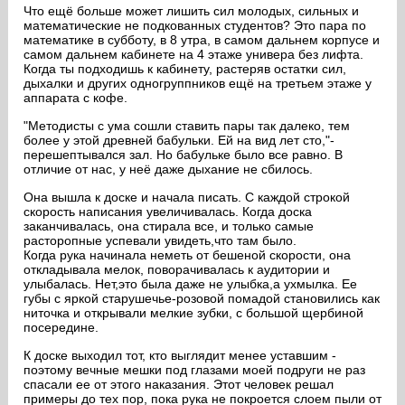
Что ещё больше может лишить сил молодых, сильных и
математические не подкованных студентов? Это пара по
математике в субботу, в 8 утра, в самом дальнем корпусе и
самом дальнем кабинете на 4 этаже универа без лифта.
Когда ты подходишь к кабинету, растеряв остатки сил,
дыхалки и других одногруппников ещё на третьем этаже у
аппарата с кофе.
"Методисты с ума сошли ставить пары так далеко, тем
более у этой древней бабульки. Ей на вид лет сто,"-
перешептывался зал. Но бабульке было все равно. В
отличие от нас, у неё даже дыхание не сбилось.
Она вышла к доске и начала писать. С каждой строкой
скорость написания увеличивалась. Когда доска
заканчивалась, она стирала все, и только самые
расторопные успевали увидеть,что там было.
Когда рука начинала неметь от бешеной скорости, она
откладывала мелок, поворачивалась к аудитории и
улыбалась. Нет,это была даже не улыбка,а ухмылка. Ее
губы с яркой старушечье-розовой помадой становились как
ниточка и открывали мелкие зубки, с большой щербиной
посередине.
К доске выходил тот, кто выглядит менее уставшим -
поэтому вечные мешки под глазами моей подруги не раз
спасали ее от этого наказания. Этот человек решал
примеры до тех пор, пока рука не покроется слоем пыли от