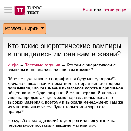
Вход
или
регистрация
тнёрам
Q.
ые сообщения
 заказчик
Разделы биржи
мо-материалы
тистика биржи
ск по форуму
 исполнитель
Кто такие энергетические вампиры
аккаунты
ые пользователи
и попадались ли они вам в жизни?
мой эфир
Инфо
→
Тестовые задания
→ Кто такие энергетические
вампиры и попадались ли они вам в жизни?
лама на сайте
"Мне не нужны ваши логарифмы, я буду менеджером!"-
кричала я школьной математичке, которая вместо теорем
доказывала, что без знания интегралов дорога в приличное
общество мне будет закрыта. Я ей не верила. Я делала
ск пользователей
упор на предметах, где можно поразглагольствовать о
высоких материях, поэтому и выбрала менеджмент. Там же
из многозначных чисел будет только моя зарплата,
правда?
Но судьба и методический отдел решили пошутить и на
первом курсе поставили высшую математику.