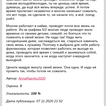
совсем молодой/молодая, ты не ценишь своё время,
думаешь, да ещё вся жизнь впереди, успею. А потом
время пролетает незаметно и многие начинают сожалеть,
что вот тогда, не сделали то, не начали это, а всё, поезд
ушёл.
Многие работают в найме, проводят почти всю жизнь на
работе. Из-за графика 5/2 многие люди проводят мало
времени со своими детьми, семьёй, но бояться что-то
поменять в своей жизни. Не надо так! Надо жить
сегодняшним днём, наслаждаться им, стараться изменить
свою жизнь к лучшему. Поэтому я выбрала для себя работу
фрилансера, которая позволяет работать не выходя из
дома, проводить всё время с семьёй и заниматься собой,
когда этого захочется, а не когда наступит очередной
выходной.
Цените каждую минуту своей жизни. Она одна. И надо её
прожить так, чтобы потом не сожалеть.
Автор:
AnnaRaenko2020
Оценка:
3
Уникальность:
100 %
Дата публикации: 07.11.2020 21:52