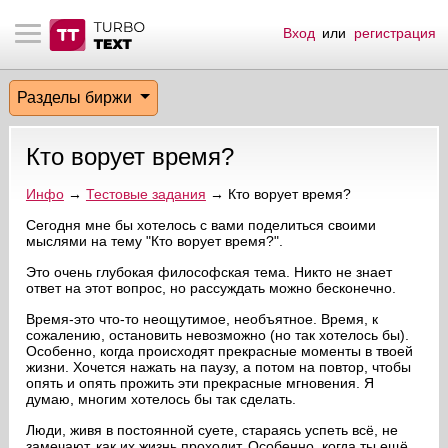
Вход
или
регистрация
тнёрам
Q.
ые сообщения
 заказчик
Разделы биржи
мо-материалы
тистика биржи
ск по форуму
 исполнитель
Кто ворует время?
аккаунты
ые пользователи
Инфо
→
Тестовые задания
→ Кто ворует время?
мой эфир
Сегодня мне бы хотелось с вами поделиться своими
мыслями на тему "Кто ворует время?".
лама на сайте
Это очень глубокая философская тема. Никто не знает
ответ на этот вопрос, но рассуждать можно бесконечно.
ск пользователей
Время-это что-то неощутимое, необъятное. Время, к
сожалению, остановить невозможно (но так хотелось бы).
Особенно, когда происходят прекрасные моменты в твоей
жизни. Хочется нажать на паузу, а потом на повтор, чтобы
опять и опять прожить эти прекрасные мгновения. Я
думаю, многим хотелось бы так сделать.
Люди, живя в постоянной суете, стараясь успеть всё, не
замечают, как их жизнь проходит. Особенно, когда ты ещё