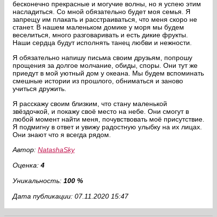
бесконечно прекрасные и могучие волны, но я успею этим
насладиться. Со мной обязательно будет моя семья. Я
запрещу им плакать и расстраиваться, что меня скоро не
станет. В нашем маленьком домике у моря мы будем
веселиться, много разговаривать и есть дикие фрукты.
Наши сердца будут исполнять танец любви и нежности.
Я обязательно напишу письма своим друзьям, попрошу
прощения за долгое молчание, обиды, споры. Они тут же
приедут в мой уютный дом у океана. Мы будем вспоминать
смешные истории из прошлого, обниматься и заново
учиться дружить.
Я расскажу своим близким, что стану маленькой
звёздочкой, и покажу своё место на небе. Они смогут в
любой момент найти меня, почувствовать моё присутствие.
Я подмигну в ответ и увижу радостную улыбку на их лицах.
Они знают что я всегда рядом.
Автор:
NatashaSky
Оценка:
4
Уникальность:
100 %
Дата публикации: 07.11.2020 15:47