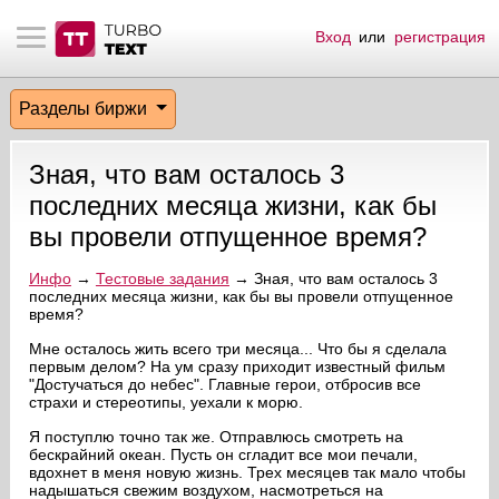
Вход
или
регистрация
тнёрам
Q.
ые сообщения
 заказчик
Разделы биржи
мо-материалы
тистика биржи
ск по форуму
 исполнитель
Зная, что вам осталось 3
аккаунты
ые пользователи
последних месяца жизни, как бы
вы провели отпущенное время?
мой эфир
Инфо
→
Тестовые задания
→ Зная, что вам осталось 3
последних месяца жизни, как бы вы провели отпущенное
лама на сайте
время?
Мне осталось жить всего три месяца... Что бы я сделала
ск пользователей
первым делом? На ум сразу приходит известный фильм
"Достучаться до небес". Главные герои, отбросив все
страхи и стереотипы, уехали к морю.
Я поступлю точно так же. Отправлюсь смотреть на
бескрайний океан. Пусть он сгладит все мои печали,
вдохнет в меня новую жизнь. Трех месяцев так мало чтобы
надышаться свежим воздухом, насмотреться на