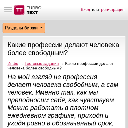
Вход
или
регистрация
тнёрам
Q.
ые сообщения
 заказчик
Разделы биржи
мо-материалы
тистика биржи
ск по форуму
 исполнитель
Какие профессии делают человека
аккаунты
ые пользователи
более свободным?
мой эфир
Инфо
→
Тестовые задания
→ Какие профессии делают
человека более свободным?
На мой взгляд не профессия
лама на сайте
делает человека свободным, а сам
ск пользователей
человек. Именно так, как мы
преподносим себя, как чувствуем.
Можно работать в плотном
ежедневном графике, приходя и
уходя ровно в обозначенный срок,