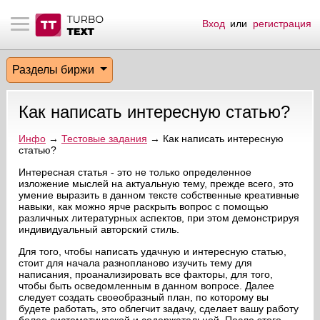
Вход
или
регистрация
тнёрам
Q.
ые сообщения
 заказчик
Разделы биржи
мо-материалы
тистика биржи
ск по форуму
 исполнитель
Как написать интересную статью?
аккаунты
ые пользователи
Инфо
→
Тестовые задания
→ Как написать интересную
статью?
мой эфир
Интересная статья - это не только определенное
изложение мыслей на актуальную тему, прежде всего, это
лама на сайте
умение выразить в данном тексте собственные креативные
навыки, как можно ярче раскрыть вопрос с помощью
различных литературных аспектов, при этом демонстрируя
ск пользователей
индивидуальный авторский стиль.
Для того, чтобы написать удачную и интересную статью,
стоит для начала разнопланово изучить тему для
написания, проанализировать все факторы, для того,
чтобы быть осведомленным в данном вопросе. Далее
следует создать своеобразный план, по которому вы
будете работать, это облегчит задачу, сделает вашу работу