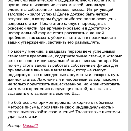
более систематической и содержательной. После этого
нужно начать изложение своих мыслей, используя
элементы собственных навыков письма. Интригующий
заголовок - залог успеха! Далее должно быть четкое
вступление, в котором будут наиболее полно освещены
вопросы статьи. После этого следует переходить к
основной части, где аргументировано и в достаточно
неформальной форме стоит рассказать о данной
проблеме, так сказать убедить читателя в правильности
ваших утверждений, заставить его размышлять.
По моему мнению, в двадцать первом веке успешными
становятся креативные, содержательные статьи, в которых
четко освещен индивидуальный стиль письма автора. Вот
почему столь важно выработать собственные фишки для
привлечения внимания читателей, которые смогут
подчеркнуть все приведенные аргументы и раскрыть суть
данной статьи. Лаконичный и необычный вывод поможет
не только подытожить вышесказанное, но и заинтриговать
читателя к прочтению следующих статей, так сказать
заставить его запомнить именно Вас.
Не бойтесь экспериментировать, отходите от обычных
методов письма, проявляйте свою индивидуальность и
смело высказывайте свое мнение! Талантливые писатели -
удачные статьи!
Автор:
Dosia22