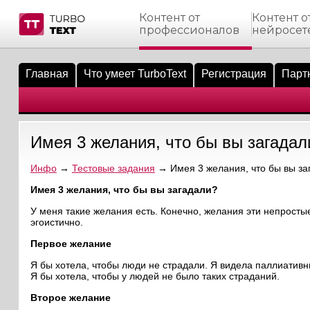
Контент от
Контент о
профессионалов
нейросет
тнёрам
Q.
ые сообщения
 заказчик
Главная
Что умеет TurboText
Регистрация
Парт
мо-материалы
тистика биржи
ск по форуму
 исполнитель
аккаунты
ые пользователи
Имея 3 желания, что бы вы загадал
мой эфир
Инфо
→
Тестовые задания
→ Имея 3 желания, что бы вы за
лама на сайте
Имея 3 желания, что бы вы загадали?
У меня такие желания есть. Конечно, желания эти непростые
ск пользователей
эгоистично.
Первое желание
Я бы хотела, чтобы люди не страдали. Я видела паллиативн
Я бы хотела, чтобы у людей не было таких страданий.
Второе желание