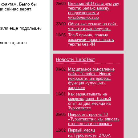
25/09
Влияние SEO на структуру
м фактам. Было бы
текста: баланс между
и сейчас верят.
продвижением и
читабельностью
22/09
Обратные ссылки на сайт:
ожили еще подольше.
что это и как получить
16/06
Топ-5 причин, почему
заказчики просят писать
ько то, что я
тексты без ИИ
Новости TurboText
09/02
Масштабное обновление
сайта Turbotext: Новые
нейросети, интерфейс,
функция «улучшить
запрос»»
16/01
Как зарабатывать на
микрозадачах: Личный
опыт за два месяца на
Турботексте
05/06
Нейросеть против ТЗ
«Турботекста»: как вписать
стоп-слова и не взвыть
12/02
Первый месяц
на Турботексте: 2700₽,