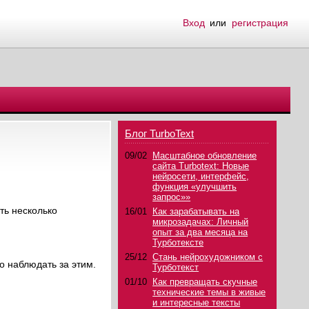
Вход
или
регистрация
Блог TurboText
09/02
Масштабное обновление
сайта Turbotext: Новые
нейросети, интерфейс,
функция «улучшить
запрос»»
ть несколько
16/01
Как зарабатывать на
микрозадачах: Личный
опыт за два месяца на
Турботексте
25/12
Стань нейрохудожником с
о наблюдать за этим.
Турботекст
01/10
Как превращать скучные
технические темы в живые
и интересные тексты