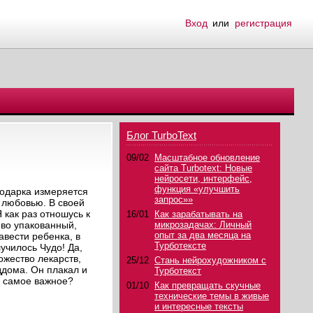
Вход
или
регистрация
Блог TurboText
09/02
Масштабное обновление
сайта Turbotext: Новые
нейросети, интерфейс,
функция «улучшить
подарка измеряется
запрос»»
с любовью. В своей
 как раз отношусь к
16/01
Как зарабатывать на
иво упакованный,
микрозадачах: Личный
опыт за два месяца на
авести ребенка, в
Турботексте
училось Чудо! Да,
жество лекарств,
25/12
Стань нейрохудожником с
ддома. Он плакал и
Турботекст
и самое важное?
01/10
Как превращать скучные
технические темы в живые
и интересные тексты