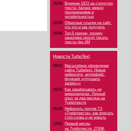
25/09
Влияние SEO на структуру
текста: баланс между
продвижением и
читабельностью
22/09
Обратные ссылки на сайт:
что это и как получить
16/06
Топ-5 причин, почему
заказчики просят писать
тексты без ИИ
Новости TurboText
09/02
Масштабное обновление
сайта Turbotext: Новые
нейросети, интерфейс,
функция «улучшить
запрос»»
16/01
Как зарабатывать на
микрозадачах: Личный
опыт за два месяца на
Турботексте
05/06
Нейросеть против ТЗ
«Турботекста»: как вписать
стоп-слова и не взвыть
12/02
Первый месяц
на Турботексте: 2700₽,