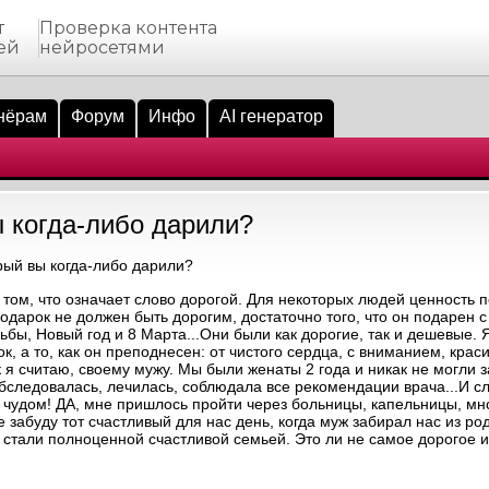
т
Проверка контента
ей
нейросетями
нёрам
Форум
Инфо
AI генератор
 когда-либо дарили?
ый вы когда-либо дарили?
 том, что означает слово дорогой. Для некоторых людей ценность 
подарок не должен быть дорогим, достаточно того, что он подарен 
бы, Новый год и 8 Марта...Они были как дорогие, так и дешевые. Я
к, а то, как он преподнесен: от чистого сердца, с вниманием, крас
я считаю, своему мужу. Мы были женаты 2 года и никак не могли з
обследовалась, лечилась, соблюдала все рекомендации врача...И сл
чудом! ДА, мне пришлось пройти через больницы, капельницы, мно
 забуду тот счастливый для нас день, когда муж забирал нас из ро
 стали полноценной счастливой семьей. Это ли не самое дорогое 