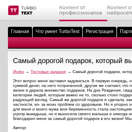
Контент от
Контент о
профессионалов
нейросет
тнёрам
Q.
ые сообщения
 заказчик
Главная
Что умеет TurboText
Регистрация
Парт
мо-материалы
тистика биржи
ск по форуму
 исполнитель
аккаунты
ые пользователи
Самый дорогой подарок, который вы
мой эфир
Инфо
→
Тестовые задания
→ Самый дорогой подарок, котор
лама на сайте
Этот вопрос меня заставил задуматься. В первую очередь, о
суммой денег, на него потраченной, другие же считают, что 
жизни я дарила множество подарков. На дни Рождения, свадь
ск пользователей
категории людей, которым важно не то, сколько стоил подаро
радующий взгляд. Самый же дорогой подарок я сделала, как 
частности, из- за моих проблем со здоровьем. Но я упорно 
для меня и моего мужа моя беременность стала настоящим 
угрозу выкидыша, но я выносила своего малыша и никогда не
благодарил меня за самый дорогой подарок в его жизни! Мы
Автор: