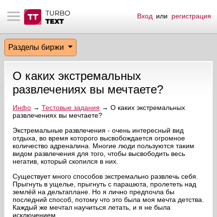
Вход
или
регистрация
тнёрам
Q.
ые сообщения
 заказчик
Разделы биржи
мо-материалы
тистика биржи
ск по форуму
 исполнитель
О каких экстремальных
аккаунты
ые пользователи
развлечениях вы мечтаете?
мой эфир
Инфо
→
Тестовые задания
→ О каких экстремальных
развлечениях вы мечтаете?
лама на сайте
Экстремальные развлечения - очень интересный вид
отдыха, во время которого высвобождается огромное
количество адреналина. Многие люди пользуются таким
видом развлечения для того, чтобы высвободить весь
ск пользователей
негатив, который скопился в них.
Существует много способов экстремально развлечь себя.
Прыгнуть в ущелье, прыгнуть с парашюта, пролететь над
землёй на дельтаплане. Но я лично предпочла бы
последний способ, потому что это была моя мечта детства.
Каждый же мечтал научиться летать, и я не была
исключением.