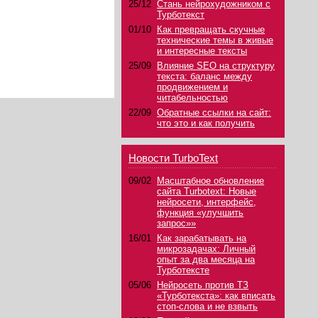
25/12
Стань нейрохудожником с
Турботекст
01/10
Как превращать скучные
технические темы в живые
и интересные тексты
25/09
Влияние SEO на структуру
текста: баланс между
продвижением и
читабельностью
22/09
Обратные ссылки на сайт:
что это и как получить
Новости TurboText
09/02
Масштабное обновление
сайта Turbotext: Новые
нейросети, интерфейс,
функция «улучшить
запрос»»
16/01
Как зарабатывать на
микрозадачах: Личный
опыт за два месяца на
Турботексте
05/06
Нейросеть против ТЗ
«Турботекста»: как вписать
стоп-слова и не взвыть