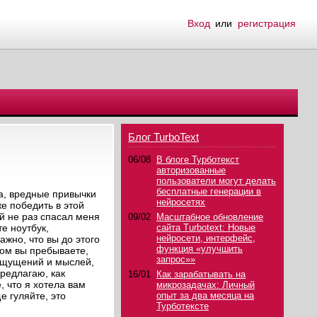
Вход
или
регистрация
Блог TurboText
06/08
В блоге Турботекст
авторизованные
пользователи могут делать
бесплатные генерации в
а, вредные привычки
нейросетях
е победить в этой
ый не раз спасал меня
09/02
Масштабное обновление
е ноутбук,
сайта Turbotext: Новые
нейросети, интерфейс,
ажно, что вы до этого
функция «улучшить
ром вы пребываете,
запрос»»
 ощущений и мыслей,
предлагаю, как
16/01
Как зарабатывать на
е, что я хотела вам
микрозадачах: Личный
е гуляйте, это
опыт за два месяца на
Турботексте