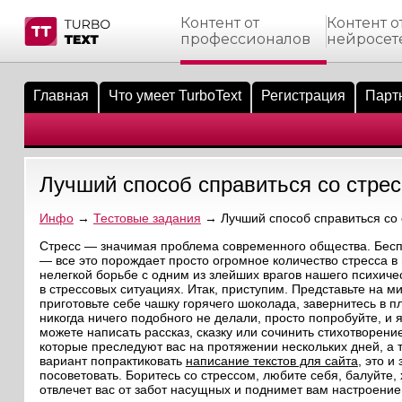
Контент от
Контент о
профессионалов
нейросет
тнёрам
Q.
ые сообщения
 заказчик
Главная
Что умеет TurboText
Регистрация
Парт
мо-материалы
тистика биржи
ск по форуму
 исполнитель
аккаунты
ые пользователи
Лучший способ справиться со стре
мой эфир
Инфо
→
Тестовые задания
→ Лучший способ справиться со
лама на сайте
Стресс — значимая проблема современного общества. Беспо
— все это порождает просто огромное количество стресса в 
нелегкой борьбе с одним из злейших врагов нашего психичес
ск пользователей
в стрессовых ситуациях. Итак, приступим. Представьте на ми
приготовьте себе чашку горячего шоколада, завернитесь в пл
никогда ничего подобного не делали, просто попробуйте, и 
можете написать рассказ, сказку или сочинить стихотворен
которые преследуют вас на протяжении нескольких дней, а т
вариант попрактиковать
написание текстов для сайта
, это и
посоветовать. Боритесь со стрессом, любите себя, балуйте, 
отвлечет вас от забот насущных и поднимет вам настроение