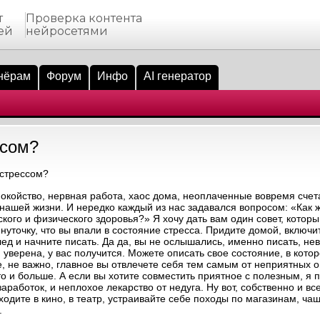
т
Проверка контента
ей
нейросетями
нёрам
Форум
Инфо
AI генератор
ссом?
 стрессом?
койство, нервная работа, хаос дома, неоплаченные вовремя счет
нашей жизни. И нередко каждый из нас задавался вопросом: «Как ж
кого и физического здоровья?» Я хочу дать вам один совет, котор
нуточку, что вы впали в состояние стресса. Придите домой, включит
ед и начните писать. Да да, вы не ослышались, именно писать, нев
я уверена, у вас получится. Можете описать свое состояние, в кото
ие, не важно, главное вы отвлечете себя тем самым от неприятных
о и больше. А если вы хотите совместить приятное с полезным, я 
 заработок, и неплохое лекарство от недуга. Ну вот, собственно и вс
ходите в кино, в театр, устраивайте себе походы по магазинам, чащ
.