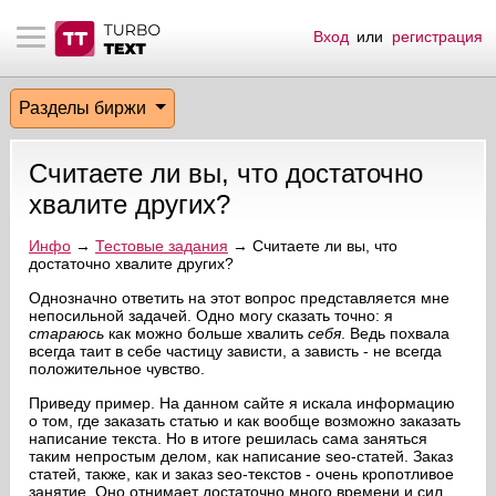
Вход
или
регистрация
тнёрам
Q.
ые сообщения
 заказчик
Разделы биржи
мо-материалы
тистика биржи
ск по форуму
 исполнитель
Считаете ли вы, что достаточно
аккаунты
ые пользователи
хвалите других?
мой эфир
Инфо
→
Тестовые задания
→ Считаете ли вы, что
достаточно хвалите других?
лама на сайте
Однозначно ответить на этот вопрос представляется мне
непосильной задачей. Одно могу сказать точно: я
стараюсь
как можно больше хвалить
себя
. Ведь похвала
всегда таит в себе частицу зависти, а зависть - не всегда
ск пользователей
положительное чувство.
Приведу пример. На данном сайте я искала информацию
о том, где заказать статью и как вообще возможно заказать
написание текста. Но в итоге решилась сама заняться
таким непростым делом, как написание seo-статей. Заказ
статей, также, как и заказ seo-текстов - очень кропотливое
занятие. Оно отнимает достаточно много времени и сил.