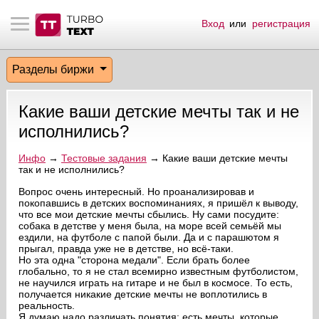
Вход
или
регистрация
тнёрам
Q.
ые сообщения
 заказчик
Разделы биржи
мо-материалы
тистика биржи
ск по форуму
 исполнитель
Какие ваши детские мечты так и не
аккаунты
ые пользователи
исполнились?
мой эфир
Инфо
→
Тестовые задания
→ Какие ваши детские мечты
так и не исполнились?
лама на сайте
Вопрос очень интересный. Но проанализировав и
покопавшись в детских воспоминаниях, я пришёл к выводу,
что все мои детские мечты сбылись. Ну сами посудите:
собака в детстве у меня была, на море всей семьёй мы
ск пользователей
ездили, на футболе с папой были. Да и с парашютом я
прыгал, правда уже не в детстве, но всё-таки.
Но эта одна "сторона медали". Если брать более
глобально, то я не стал всемирно известным футболистом,
не научился играть на гитаре и не был в космосе. То есть,
получается никакие детские мечты не воплотились в
реальность.
Я думаю надо различать понятия: есть мечты, которые,