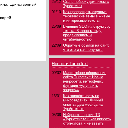
25/12
Стань нейрохудожником с
авила. Единственный
Турботекст
01/10
Как превращать скучные
технические темы в живые
оварей.
и интересные тексты
25/09
Влияние SEO на структуру
текста: баланс между
продвижением и
читабельностью
22/09
Обратные ссылки на сайт:
что это и как получить
Новости TurboText
09/02
Масштабное обновление
сайта Turbotext: Новые
нейросети, интерфейс,
функция «улучшить
запрос»»
16/01
Как зарабатывать на
микрозадачах: Личный
опыт за два месяца на
Турботексте
05/06
Нейросеть против ТЗ
«Турботекста»: как вписать
стоп-слова и не взвыть