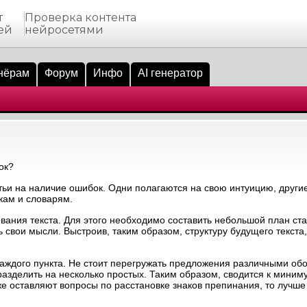
т
Проверка контента
ей
нейросетями
нёрам
Форум
Инфо
AI генератор
ок?
тьи на наличие ошибок. Одни полагаются на свою интуицию, други
кам и словарям.
ания текста. Для этого необходимо составить небольшой план стат
ь свои мысли. Выстроив, таким образом, структуру будущего текста
аждого пункта. Не стоит перегружать предложения различными об
зделить на несколько простых. Таким образом, сводится к миним
 оставляют вопросы по расстановке знаков препинания, то лучше 