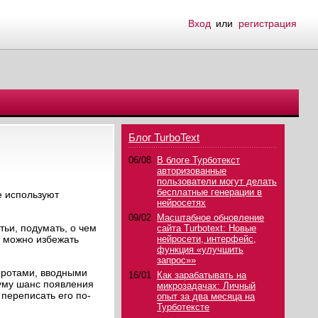
Вход
или
регистрация
Блог TurboText
06/08
В блоге Турботекст
авторизованные
пользователи могут делать
бесплатные генерации в
е используют
нейросетях
09/02
Масштабное обновление
ьи, подумать, о чем
сайта Turbotext: Новые
, можно избежать
нейросети, интерфейс,
функция «улучшить
запрос»»
оротами, вводными
16/01
Как зарабатывать на
уму шанс появления
микрозадачах: Личный
переписать его по-
опыт за два месяца на
Турботексте