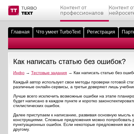
Контент от
Контент о
профессионалов
нейросет
тнёрам
Q.
ые сообщения
 заказчик
Главная
Что умеет TurboText
Регистрация
Парт
мо-материалы
тистика биржи
ск по форуму
 исполнитель
аккаунты
ые пользователи
Как написать статью без ошибок?
мой эфир
Инфо
→
Тестовые задания
→ Как написать статью без ошиб
лама на сайте
Каждый автор использует свои методы проверки готовой ста
различные онлайн-сервисы, а третьи доверяют лишь учебни
ск пользователей
Лучше всего исключить возможные ошибки на этапе планиров
будет написано в каждом пункте и коротко законспектироват
стилистических ошибок.
Далее приступаем к написанию, развивая основную мысль к
конструкциями. Сложные предложения можно попробовать ра
пунктуационных ошибок. Если некоторые предложения все же
другому.