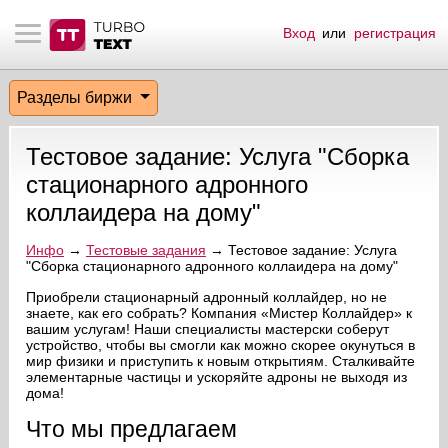
Вход
или
регистрация
тнёрам
Q.
ые сообщения
 заказчик
Разделы биржи
мо-материалы
тистика биржи
ск по форуму
 исполнитель
Тестовое задание: Услуга "Сборка
аккаунты
ые пользователи
стационарного адронного
коллаидера на дому"
мой эфир
Инфо
→
Тестовые задания
→ Тестовое задание: Услуга
"Сборка стационарного адронного коллаидера на дому"
лама на сайте
Приобрели стационарный адронный коллайдер, но не
знаете, как его собрать? Компания «Мистер Коллайдер» к
ск пользователей
вашим услугам! Наши специалисты мастерски соберут
устройство, чтобы вы смогли как можно скорее окунуться в
мир физики и приступить к новым открытиям. Сталкивайте
элементарные частицы и ускоряйте адроны не выходя из
дома!
Что мы предлагаем