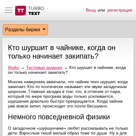
Вход
или
регистрация
тнёрам
Q.
ые сообщения
 заказчик
Разделы биржи
мо-материалы
тистика биржи
ск по форуму
 исполнитель
Кто шуршит в чайнике, когда он
аккаунты
ые пользователи
только начинает закипать?
мой эфир
Инфо
→
Тестовые задания
→ Кто шуршит в чайнике, когда
он только начинает закипать?
лама на сайте
Многие наверняка замечали, что чайник тихо шуршит, когда
закипает. Кто-то поэтически называет эти звуки загадочным
шорохом. Главная загадка в том, что, в отличие от пара,
который по мере прогрева воды только усиливается,
ск пользователей
шуршание довольно быстро прекращается. Когда чайник
уже вовсю кипит, происходит это почти бесшумно.
Немного повседневной физики
О загадочном «шуршунчике» любят рассказывать не только
дети. Взрослым такой милый образ тоже по душе. Ну а для