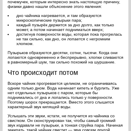
почемучек, которым интересно знать настоящую причину,
физики давно нашли объяснение этого явления:
дно чайника нагревается, и там образуются
микроскопические пузырьки пара;
каждый пузырёк держится за дно долго, как только
может, а потом начинает подниматься вверх;
достигнув поверхности воды, которая пока прогрелась
не так сильно, как дно, он лопается с негромким
хлопком.
Пузырьков образуются десятки, сотни, тысячи. Когда они
лопаются одновременно и беспрерывно, хлопки сливаются
в равномерный шум, так сильно похожий на шуршание.
Что происходит потом
Вскоре чайник прогревается целиком, не ограничиваясь
одним только дном. Вода начинает кипеть и бурлить. Уже
нет отдельных пузырьков с паром, которые бы
поднимались от дна и лопались только у поверхности.
Поэтому шорох прекращается. Вместо этого слышится
характерный звук кипящей воды.
Услышать эти звуки, кстати, не получится из чайника со
свистком. Он сконструирован так, чтобы самый громкий
звук издавали не пузырьки, а тонкая струйка пара. Начиная
закипать, такой чайник свистит — звук совсем другой,