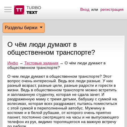
Вход
или
регистрация
тнёрам
Q.
ые сообщения
 заказчик
Разделы биржи
мо-материалы
тистика биржи
ск по форуму
 исполнитель
О чём люди думают в
аккаунты
ые пользователи
общественном транспорте?
мой эфир
Инфо
→
Тестовые задания
→ О чём люди думают в
общественном транспорте?
лама на сайте
О чем люди думают в общественном транспорте? Этот
вопрос очень интересный. Ведь все люди разные. У них
разный возраст, разные цели, разные радости и горести в
жизни. Ведь в общественном транспорте можно встретить
ск пользователей
и заплаканную студентку, которая не сдала зачет. И
раздраженную маму с тремя детьми, бабушку с сумкой на
колесиках, которая всех раздражает, пытаясь поместиться
с этой сумкой в переполненный автобус. Мужчину в
костюме и в белой рубашке, от которого очень приятно
пахнет, постоянно смотрящего на часы и не выпускающего
телефон из рук, видимо торопящегося на важную встречу
по работе.