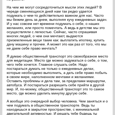
На чем же могут сосредоточиться мысли этих людей? В
череде сменяющихся дней нам так редко удается
подумать о чем-то действительно важном для нас. Часто
мы бежим день за днем, выполняя кучу ежедневных задач.
И у нас совсем нет времени подумать о себе, о наших
желаниях, или просто помечтать. А ведь в детстве мы это
осуществляли с легкостью. Сейчас, часто спрашивая
многих людей, о чем они мечтают, выдаются
приземленные вещи такие как: выплатить ипотеку, купить
дачу машину и прочее. А может это как раз от того, что мы
не даем себе право мечтать?
Я думаю общественный транспорт это своеобразное место
для медитации. Место где можно задуматься о себе, о том,
чего тебе хочется. Главное слушать себя. Надо
постараться думать не только о ежедневных делах,
которые необходимо выполнить, а дать себе право побыть
в своем мире, наполненном мечтами и желаниями.
Оставить проблемы и дела там, за пределами маршрутки,
автобуса. И постараться разрешить себе прийти в другой
мир. И, по-моему, общественный транспорт это то самое
место, где можно уделить минутку другую себе.
А вообще это очередной выбор человека. Чем заняться и о
чем подумать в общественном транспорте. Ведь ты
находишься в закрытом пространстве, с минимальной
двигательной активностью. И решать тебе будешь ты