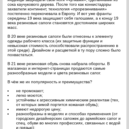
сока каучукового дерева. После того как конкистадоры
захватили континент, технология «прорезинивания»
постепенно перекочевала в Европу. И вот уже франты
середины 19 века защищают себя галошами, а к концу 19
века резиновые сапоги становятся достоянием широких
масс.
В 20 веке резиновые сапоги были отнесены к элементу
одежды рабочего класса (их защитные функции и
невысокая стоимость способствовали распространению в
этой среде). Дизайном и расцветкой в ту пору сложно было
похвастаться.
В 21 веке резиновая обувь снова набрала обороты. В
магазинах и интернет-страницах продаются самые
разнообразные модели и цвета резиновых сапог.
В чём же их популярность и преимущества?
не промокают;
легко моются;
устойчивы к агрессивным химическим реагентам (тех,
от которых зимой портится кожаная обувь);
имеют недорогую цену;
разнообразны в моделях и способах применения (от
городских дизайнерских сапожек до армейских сапог и
спец. обуви во многих профессиях, связанных с водой
и грязью);