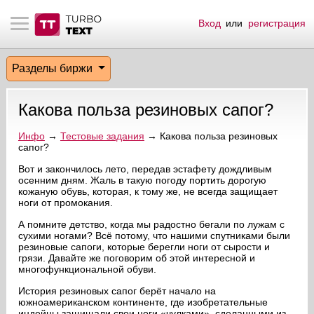
Вход
или
регистрация
тнёрам
Q.
ые сообщения
 заказчик
Разделы биржи
мо-материалы
тистика биржи
ск по форуму
 исполнитель
Какова польза резиновых сапог?
аккаунты
ые пользователи
Инфо
→
Тестовые задания
→ Какова польза резиновых
сапог?
мой эфир
Вот и закончилось лето, передав эстафету дождливым
осенним дням. Жаль в такую погоду портить дорогую
лама на сайте
кожаную обувь, которая, к тому же, не всегда защищает
ноги от промокания.
ск пользователей
А помните детство, когда мы радостно бегали по лужам с
сухими ногами? Всё потому, что нашими спутниками были
резиновые сапоги, которые берегли ноги от сырости и
грязи. Давайте же поговорим об этой интересной и
многофункциональной обуви.
История резиновых сапог берёт начало на
южноамериканском континенте, где изобретательные
индейцы защищали свои ноги «чулками», сделанными из