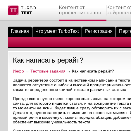
Контент от
Контент о
профессионалов
нейросет
тнёрам
Q.
ые сообщения
 заказчик
Главная
Что умеет TurboText
Регистрация
Парт
мо-материалы
тистика биржи
ск по форуму
 исполнитель
аккаунты
ые пользователи
Как написать рерайт?
мой эфир
Инфо
→
Тестовые задания
→ Как написать рерайт?
лама на сайте
Задача рерайтера состоит в качественном написании текста
являются отсутствие ошибок и высокий процент уникальнос
каких-то определенных стилей текста в различных статьях.
ск пользователей
Прежде всего нужно очень хорошо знать язык, на котором пи
сайта, для которого пишется статья, и на восприятие текст
то моменты не ясны, будет лучше сразу обговорить их с за
Делая это, нужно заострить внимание на основных мыслях
прямой речи в косвенную, смены порядка абзацев, добавле
обеспечит высокую уникальность текста.