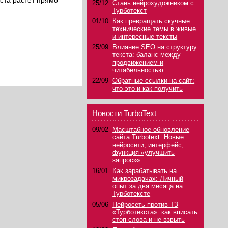
кста растет прямо
25/12
Стань нейрохудожником с
Турботекст
01/10
Как превращать скучные
технические темы в живые
и интересные тексты
25/09
Влияние SEO на структуру
текста: баланс между
продвижением и
читабельностью
22/09
Обратные ссылки на сайт:
что это и как получить
Новости TurboText
09/02
Масштабное обновление
сайта Turbotext: Новые
нейросети, интерфейс,
функция «улучшить
запрос»»
16/01
Как зарабатывать на
микрозадачах: Личный
опыт за два месяца на
Турботексте
05/06
Нейросеть против ТЗ
«Турботекста»: как вписать
стоп-слова и не взвыть