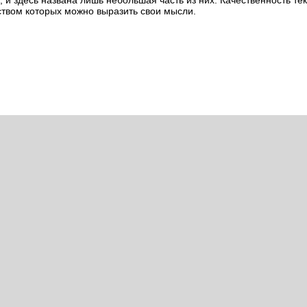
 и здесь названа лишь небольшая часть из них. Качественность те
твом которых можно выразить свои мысли.