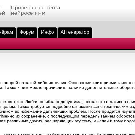
т
Проверка контента
ей
нейросетями
нёрам
Форум
Инфо
AI генератор
 с опорой на какой-либо источник. Основными критериями качестве
ти. Также к ним можно причислить наличие дополнительных оборот
шется текст. Любая ошибка недопустима, так как это негативно вл
а в целом. Также требуется подробно ознакомиться с техническим за
казчиком во избежание дальнейших проблем. После придется изучить
. Именно их сохранение, с последующим переделыванием оборото
ния различных других, расширяющих эту тему, мыслей и тому подо