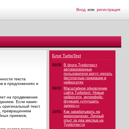
Вход
или
регистрация
Блог TurboText
06/08
В блоге Турботекст
авторизованные
пользователи могут делать
бесплатные генерации в
нности текста
нейросетях
ов в предложениях и
09/02
Масштабное обновление
сайта Turbotext: Новые
ияет на продвижение
нейросети, интерфейс,
функция «улучшить
данием. Если какие-
запрос»»
 оригинальный текст.
в, превращением
16/01
Как зарабатывать на
бных приемов,
микрозадачах: Личный
опыт за два месяца на
Турботексте