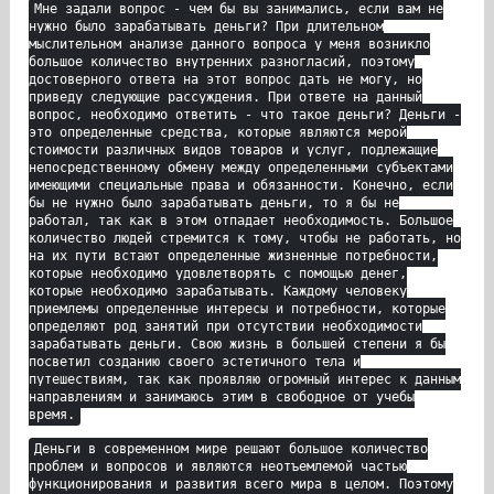
Мне задали вопрос - чем бы вы занимались, если вам не
нужно было зарабатывать деньги? При длительном
мыслительном анализе данного вопроса у меня возникло
большое количество внутренних разногласий, поэтому
достоверного ответа на этот вопрос дать не могу, но
приведу следующие рассуждения. При ответе на данный
вопрос, необходимо ответить - что такое деньги? Деньги -
это определенные средства, которые являются мерой
стоимости различных видов товаров и услуг, подлежащие
непосредственному обмену между определенными субъектами
имеющими специальные права и обязанности. Конечно, если
бы не нужно было зарабатывать деньги, то я бы не
работал, так как в этом отпадает необходимость. Большое
количество людей стремится к тому, чтобы не работать, но
на их пути встают определенные жизненные потребности,
которые необходимо удовлетворять с помощью денег,
которые необходимо зарабатывать. Каждому человеку
приемлемы определенные интересы и потребности, которые
определяют род занятий при отсутствии необходимости
зарабатывать деньги. Свою жизнь в большей степени я бы
посветил созданию своего эстетичного тела и
путешествиям, так как проявляю огромный интерес к данным
направлениям и занимаюсь этим в свободное от учебы
время.
Деньги в современном мире решают большое количество
проблем и вопросов и являются неотъемлемой частью
функционирования и развития всего мира в целом. Поэтому