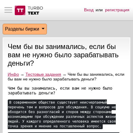
Вход
или
регистрация
тнёрам
Q.
ые сообщения
 заказчик
Разделы биржи
мо-материалы
тистика биржи
ск по форуму
 исполнитель
Чем бы вы занимались, если бы
аккаунты
ые пользователи
вам не нужно было зарабатывать
деньги?
мой эфир
Инфо
→
Тестовые задания
→ Чем бы вы занимались, если
бы вам не нужно было зарабатывать деньги?
лама на сайте
Чем бы вы занимались, если вам не нужно было
зарабатывать деньги?
ск пользователей
В современном обществе существует неисчерпаемый
перечень тем и вопросов для обсуждения. В социуме не
обходится без разногласий и споров между сторонами
возникающими при обсуждении различных аспектов жизни
людей. У каждого определенного человека имеется своя
точка зрения и мнение на поставленный вопрос.