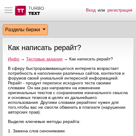
Вход
или
регистрация
тнёрам
Q.
ые сообщения
 заказчик
Разделы биржи
мо-материалы
тистика биржи
ск по форуму
 исполнитель
Как написать рерайт?
аккаунты
ые пользователи
Инфо
→
Тестовые задания
→ Как написать рерайт?
мой эфир
В сферу быстроразвивающегося интернета возрастает
потребность в наполнении различных сайтов, контентов и
форумов своей уникальной интересной информацией.
лама на сайте
Рерайт - продукт переписи исходного теста своими
словами. Он как раз направлен на изменение
оригинальных текстов с сохранением изначального смысла
ск пользователей
и основных тезисов в целях их дальнейшего
использования. Другими словами рерайтинг нужен для
того,чтобы вас не смогли обвинить в плагиате (нарушении
авторских прав).
Выделю ключевые методы рерайта:
1. Замена слов синонимами.