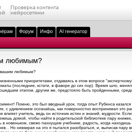
т
Проверка контента
ей
нейросетями
нёрам
Форум
Инфо
AI генератор
им любимым?
л вашим любимым?
с жизненными приоритетами, отдаваясь в этом вопросе "экспертном
хматы (последние, кстати, в фаворе до сих пор). Время шло, менял
прошедшим этапом, другим же, предстояло быть пройденными, сре
еримент! Помню, это был вводный урок, тогда опыт Рубенса казалс
те, с удивлением осознаёшь, как поверхностно воспринимал это ра
 влияет учитель, ведь он источник истин и знаний, мудрости. Есл
ежишь домой, чтобы найти в родительской библиотеке пару книжек,
еть в новеньком, свежо пахнущем учебнике, радость, когда находи
ев... Но невзирая на это я пытался разобраться, и, выписав пару 