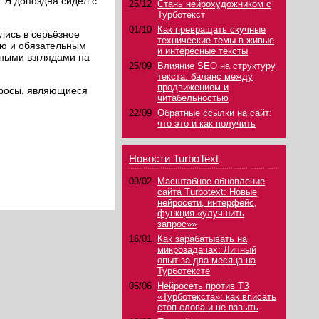
. Я допоздна сидел с
25/12
Стань нейрохудожником с
Турботекст
01/10
Как превращать скучные
лись в серьёзное
технические темы в живые
ью и обязательным
и интересные тексты
сными взглядами на
25/09
Влияние SEO на структуру
текста: баланс между
продвижением и
просы, являющиеся
читабельностью
22/09
Обратные ссылки на сайт:
что это и как получить
Новости TurboText
09/02
Масштабное обновление
сайта Turbotext: Новые
нейросети, интерфейс,
функция «улучшить
запрос»»
16/01
Как зарабатывать на
микрозадачах: Личный
опыт за два месяца на
Турботексте
05/06
Нейросеть против ТЗ
«Турботекста»: как вписать
стоп-слова и не взвыть