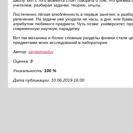
школу. Вот с того момента стоит говорить о том, что физик
учителем; разбирая задачки, теорию, опыты.
Постепенно лёгкая влюблённость в первые занятия, и разб
увлечение. На задачи уже уходили не часы, а дни, или бу
атрибутом любимого предмета. Чуть позже: университет, п
современную научную парадигму.
Вот так механика и более сложные разделы физики стали 
предметами моих исследований в лаборатории.
Автор:
sergeimaslov
Оценка:
3
Уникальность:
100 %
Дата публикации: 10.06.2019 16:00