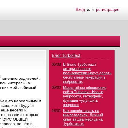
Вход
или
регистрация
Блог TurboText
06/08
В блоге Турботекст
авторизованные
пользователи могут делать
бесплатные генерации в
у" мнению родителей.
нейросетях
ись интересы, а
ди них мой любимый
09/02
Масштабное обновление
сайта Turbotext: Новые
нейросети, интерфейс,
функция «улучшить
я чем-то нереальным и
запрос»»
ньше, хотя будучи
и ещё весело и
16/01
Как зарабатывать на
 в названии которых
микрозадачах: Личный
шь "КУРС ОБЩЕЙ
опыт за два месяца на
вопросов, пошёл в
Турботексте