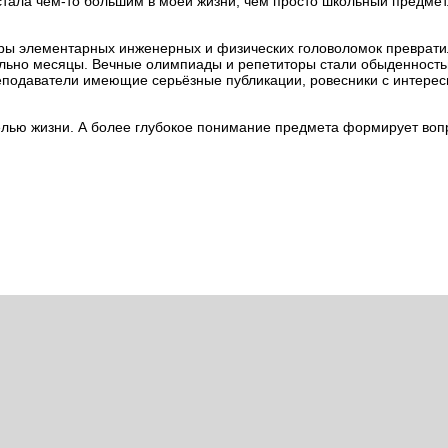
а стала чем-то большим в моей жизни, чем просто школьный предмет
оры элементарных инженерных и физических головоломок преврати
квально месяцы. Вечные олимпиады и репетиторы стали обыденност
реподаватели имеющие серьёзные публикации, ровесники с интере
целью жизни. А более глубокое понимание предмета формирует во