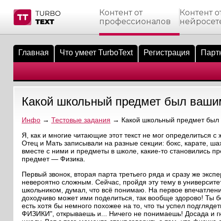
Контент от
Контент о
профессионалов
нейросет
тнёрам
Q.
ые сообщения
 заказчик
Главная
Что умеет TurboText
Регистрация
Парт
мо-материалы
тистика биржи
ск по форуму
 исполнитель
аккаунты
ые пользователи
Какой школьный предмет был ваш
мой эфир
Инфо
→
Тестовые задания
→ Какой школьный предмет бы
лама на сайте
Я, как и многие читающие этот текст не мог определиться 
Отец и Мать записывали на разные секции: бокс, карате, ша
вместе с ними и предметы в школе, какие-то становились 
ск пользователей
предмет — Физика.
Первый звонок, вторая парта третьего ряда и сразу же эксп
невероятно сложным. Сейчас, пройдя эту тему в университе
школьником, думал, что всё понимаю. На первое впечатление
доходчиво может ими поделиться, так вообще здорово! Ты б
есть хотя бы немного похожее на то, что ты успел подгляд
ФИЗИКИ", открываешь и... Ничего не понимаешь! Досада и гн