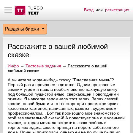
Вход
или
регистрация
тнёрам
Q.
ые сообщения
 заказчик
Разделы биржи
мо-материалы
тистика биржи
ск по форуму
 исполнитель
Расскажите о вашей любимой
аккаунты
ые пользователи
сказке
мой эфир
Инфо
→
Тестовые задания
→ Расскажите о вашей
любимой сказке
лама на сайте
А вы читали когда-нибудь сказку "Тщеславная мышь"?
Первый раз я прочла ее в детстве. Одним прекрасным
зимним утром я нашла необыкновенно пахнущую книгу
под большой пушистой елью, сверкающей Новогодними
ск пользователей
огнями. Я навсегда запомнила этот запах! Запах свежей
краски, новой бумаги и тот восторг при просмотре ярких,
красочных картинок, написанных, кажется, художником-
профессионалом... Вот так произошло мое знакомство с
этой замечательной сказкой! А повествует она о маленькой
мышке, которая мечтала встретить свою любовь и
терпеливо ждала своего принца на пороге собственного
дома. Принцы приходили, однако ей не по душе были их