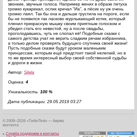
звонкие, звучные голоса. Например жених в образе петуха
громко кукарекал, ослик кричал "Иа", а пёсик ну уж очень
громко лаял. Так бы она и дальше грустила на пороге, если
бы не появился так ласково мурлыкающий котик, который
пленил прекрасную мышку своим приятным голоском и
убедил стать его невестой, ну а после свадьбы,
проголодавшись, чуть не слопал её! Подобные сказки с
самого детства учат не верить сладким речам избранника,
а только делом проверять будущего спутника своей жизни!
Пусть подобные сказки будут уроком маленьким
принцессам, которым ещё предстоит такой нелегкий, но в
то же время интересный выбор своей собственной судьбы
и дороги в жизни.
Автор:
Silala
Оценка:
4
Уникальность:
100 %
Дата публикации: 29.05.2019 03:27
© 2009–2026 «TurboText» — биржа
контента
Служба поддержки и контакты