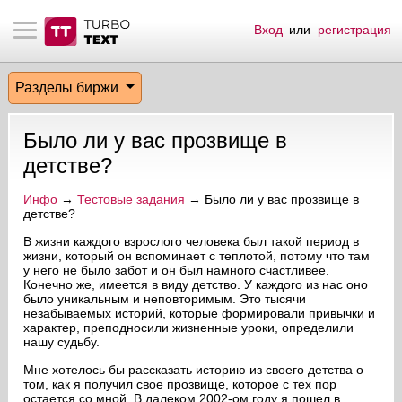
Вход
или
регистрация
тнёрам
Q.
ые сообщения
 заказчик
Разделы биржи
мо-материалы
тистика биржи
ск по форуму
 исполнитель
Было ли у вас прозвище в
аккаунты
ые пользователи
детстве?
мой эфир
Инфо
→
Тестовые задания
→ Было ли у вас прозвище в
детстве?
лама на сайте
В жизни каждого взрослого человека был такой период в
жизни, который он вспоминает с теплотой, потому что там
у него не было забот и он был намного счастливее.
Конечно же, имеется в виду детство. У каждого из нас оно
ск пользователей
было уникальным и неповторимым. Это тысячи
незабываемых историй, которые формировали привычки и
характер, преподносили жизненные уроки, определили
нашу судьбу.
Мне хотелось бы рассказать историю из своего детства о
том, как я получил свое прозвище, которое с тех пор
остается со мной. В далеком 2002-ом году я пошел в