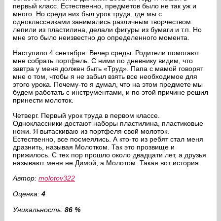
первый класс. Естественно, предметов было не так уж и
много. Но среди них был урок труда, где мы с
одноклассниками занимались различным творчеством:
лепили из пластилина, делали фигуры из бумаги и т.п. Но
мне это было неизвестно до определенного момента.
Наступило 4 сентября. Вечер среды. Родители помогают
мне собрать портфель. С ними по дневнику видим, что
завтра у меня должен быть «Труд». Папа с мамой говорят
мне о том, чтобы я не забыл взять все необходимое для
этого урока. Почему-то я думал, что на этом предмете мы
будем работать с инструментами, и по этой причине решил
принести молоток.
Четверг. Первый урок труда в первом классе.
Одноклассники достают наборы пластилина, пластиковые
ножи. Я вытаскиваю из портфеля свой молоток.
Естественно, все посмеялись. А кто-то из ребят стал меня
дразнить, называя Молотком. Так это прозвище и
прижилось. С тех пор прошло около двадцати лет, а друзья
называют меня не Димой, а Молотом. Такая вот история.
Автор:
molotov322
Оценка:
4
Уникальность:
86 %