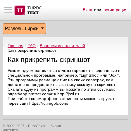
Вход
или
регистрация
тнёрам
Q.
ые сообщения
 заказчик
Разделы биржи
мо-материалы
тистика биржи
ск по форуму
 исполнитель
Главная
/
FAQ
/
Вопросы исполнителей
/
аккаунты
ые пользователи
Как прикрепить скриншот
Как прикрепить скриншот
мой эфир
Рекомендуем вставлять в отчеты скриншоты, сделанные в
специальной программе, например, "Lightshot" или "Joxi".
лама на сайте
Эти программы размещают их на своих серверах, вам
достаточно предоставить заказчику ссылку на скриншот.
Скачать одну из программ вы можете по этим ссылкам:
ск пользователей
https://app.prntscr.com/ru/ http://joxi.ru
При работе со смартфонов скриншоты можно загружать
через сайт https://ru.imgbb.com/
© 2009–2026 «TurboText» — биржа
контента