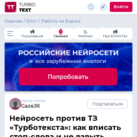
Войти
Главная
Блог
Работа на бирже
Популярное
Свежее
Рейтинг
Про БОНУСЫ
Автор статьи:
Подписаться
GazeJill
Нейросеть против ТЗ
«Турботекста»: как вписать
стоп-слова и не взвыть