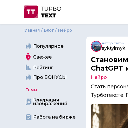
Главная
Блог
Нейро
Автор статьи:
Популярное
syktylmyk
Свежее
Становим
ChatGPT 
Рейтинг
Про БОНУСЫ
Нейро
Стать персон
Темы
Турботексте. 
Генерация
изображений
Работа на бирже