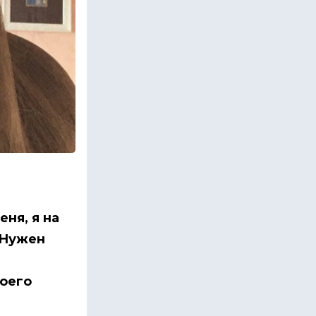
ня, я на
 Нужен
оего