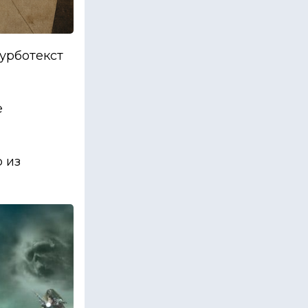
урботекст
е
 из