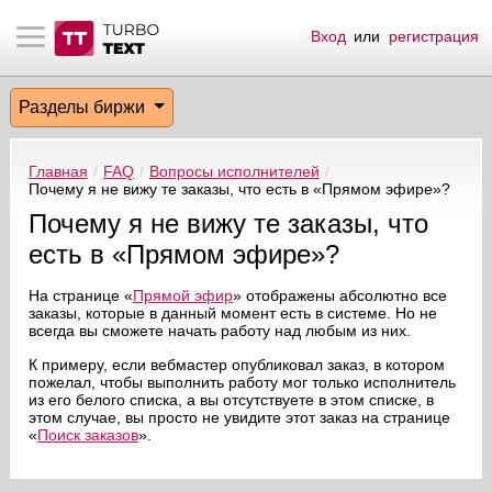
Вход
или
регистрация
тнёрам
Q.
ые сообщения
 заказчик
Разделы биржи
мо-материалы
тистика биржи
ск по форуму
 исполнитель
Главная
/
FAQ
/
Вопросы исполнителей
/
аккаунты
ые пользователи
Почему я не вижу те заказы, что есть в «Прямом эфире»?
Почему я не вижу те заказы, что
мой эфир
есть в «Прямом эфире»?
лама на сайте
На странице «
Прямой эфир
» отображены абсолютно все
заказы, которые в данный момент есть в системе. Но не
всегда вы сможете начать работу над любым из них.
ск пользователей
К примеру, если вебмастер опубликовал заказ, в котором
пожелал, чтобы выполнить работу мог только исполнитель
из его белого списка, а вы отсутствуете в этом списке, в
этом случае, вы просто не увидите этот заказ на странице
«
Поиск заказов
».